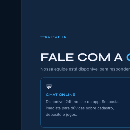
SUPORTE
FALE COM A
Nossa equipe está disponível para responder
💬
CHAT ONLINE
Disponível 24h no site ou app. Resposta
imediata para dúvidas sobre cadastro,
depósito e jogos.