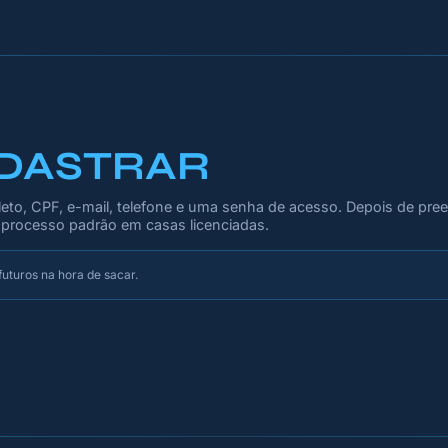
DASTRAR
o, CPF, e-mail, telefone e uma senha de acesso. Depois de preen
m processo padrão em casas licenciadas.
futuros na hora de sacar.