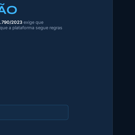
ÃO
4.790/2023
exige que
 que a plataforma segue regras