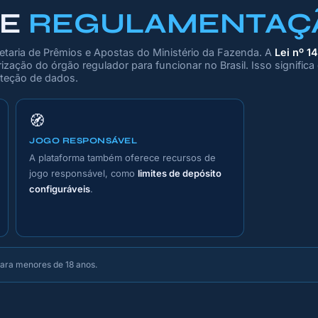
 E
REGULAMENTAÇ
etaria de Prêmios e Apostas do Ministério da Fazenda. A
Lei nº 1
ação do órgão regulador para funcionar no Brasil. Isso significa
oteção de dados.
🧭
JOGO RESPONSÁVEL
A plataforma também oferece recursos de
jogo responsável, como
limites de depósito
configuráveis
.
para menores de 18 anos.