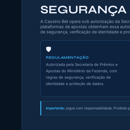
SEGURANÇA
A Cassino Bet opera sob autorização da Secr
plataformas de apostas obtenham essa autoriz
de segurança, verificação de identidade e pr
🛡️
REGULAMENTAÇÃO
Autorizada pela Secretaria de Prêmios e
Apostas do Ministério da Fazenda, com
regras de segurança, verificação de
identidade e proteção de dados.
Importante:
jogue com responsabilidade. Proibido 