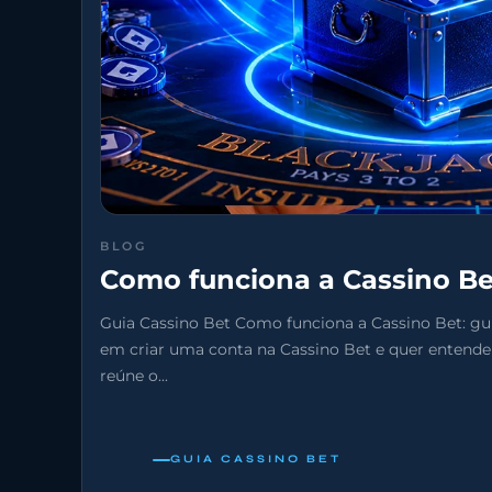
BLOG
Como funciona a Cassino Be
Guia Cassino Bet Como funciona a Cassino Bet: gu
em criar uma conta na Cassino Bet e quer entende
reúne o...
GUIA CASSINO BET