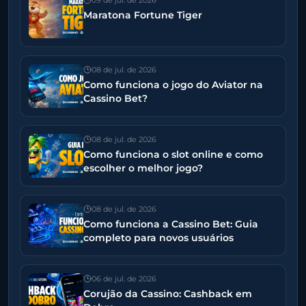
09 de jul. de 2026
Maratona Fortune Tiger
08 de jul. de 2026
Como funciona o jogo do Aviator na
Cassino Bet?
08 de jul. de 2026
Como funciona o slot online e como
escolher o melhor jogo?
08 de jul. de 2026
Como funciona a Cassino Bet: Guia
completo para novos usuários
06 de jul. de 2026
Corujão da Cassino: Cashback em