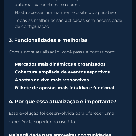
automaticamente na sua conta
Basta acessar normalmente o site ou aplicativo
Todas as melhorias são aplicadas sem necessidade
de configuração
3. Funcionalidades e melhorias
Com a nova atualização, você passa a contar com:
Mercados mais dinâmicos e organizados
Cobertura ampliada de eventos esportivos
Apostas ao vivo mais responsivas
Bilhete de apostas mais intuitivo e funcional
4. Por que essa atualização é importante?
Essa evolução foi desenvolvida para oferecer uma
experiência superior ao usuário:
Mais agilidade para aproveitar oportunidades