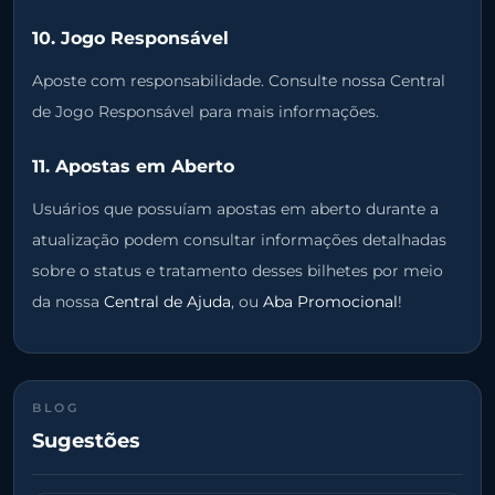
10. Jogo Responsável
Aposte com responsabilidade. Consulte nossa Central
de Jogo Responsável para mais informações.
11. Apostas em Aberto
Usuários que possuíam apostas em aberto durante a
atualização podem consultar informações detalhadas
sobre o status e tratamento desses bilhetes por meio
da nossa
Central de Ajuda
, ou
Aba Promocional
!
BLOG
Sugestões