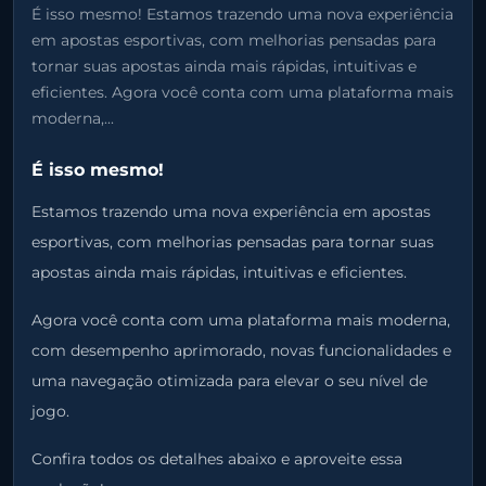
É isso mesmo! Estamos trazendo uma nova experiência
em apostas esportivas, com melhorias pensadas para
tornar suas apostas ainda mais rápidas, intuitivas e
eficientes. Agora você conta com uma plataforma mais
moderna,...
É isso mesmo!
Estamos trazendo uma nova experiência em apostas
esportivas, com melhorias pensadas para tornar suas
apostas ainda mais rápidas, intuitivas e eficientes.
Agora você conta com uma plataforma mais moderna,
com desempenho aprimorado, novas funcionalidades e
uma navegação otimizada para elevar o seu nível de
jogo.
Confira todos os detalhes abaixo e aproveite essa