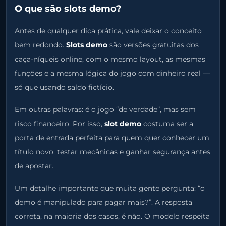
O que são slots demo?
Antes de qualquer dica prática, vale deixar o conceito
bem redondo.
Slots demo
são versões gratuitas dos
caça-níqueis online, com o mesmo layout, as mesmas
funções e a mesma lógica do jogo com dinheiro real —
só que usando saldo fictício.
Em outras palavras: é o jogo “de verdade”, mas sem
risco financeiro. Por isso,
slot demo
costuma ser a
porta de entrada perfeita para quem quer conhecer um
título novo, testar mecânicas e ganhar segurança antes
de apostar.
Um detalhe importante que muita gente pergunta: “o
demo é manipulado para pagar mais?”. A resposta
correta, na maioria dos casos, é não. O modelo respeita