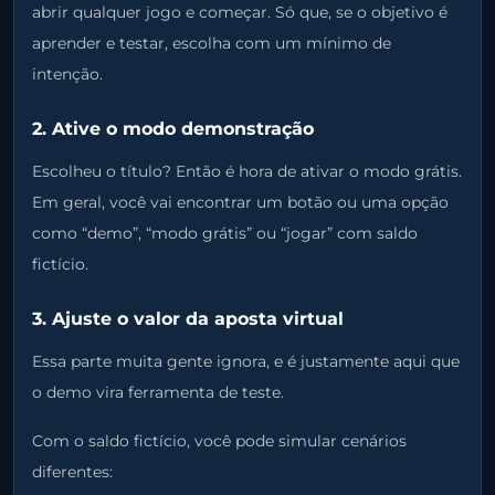
abrir qualquer jogo e começar. Só que, se o objetivo é
aprender e testar, escolha com um mínimo de
intenção.
2. Ative o modo demonstração
Escolheu o título? Então é hora de ativar o modo grátis.
Em geral, você vai encontrar um botão ou uma opção
como “demo”, “modo grátis” ou “jogar” com saldo
fictício.
3. Ajuste o valor da aposta virtual
Essa parte muita gente ignora, e é justamente aqui que
o demo vira ferramenta de teste.
Com o saldo fictício, você pode simular cenários
diferentes: