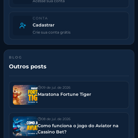
Acesse sua conta
CONTA
Cadastrar
Crie sua conta grátis
BLOG
Outros posts
09 de jul. de 2026
Maratona Fortune Tiger
08 de jul. de 2026
Como funciona o jogo do Aviator na
Cassino Bet?