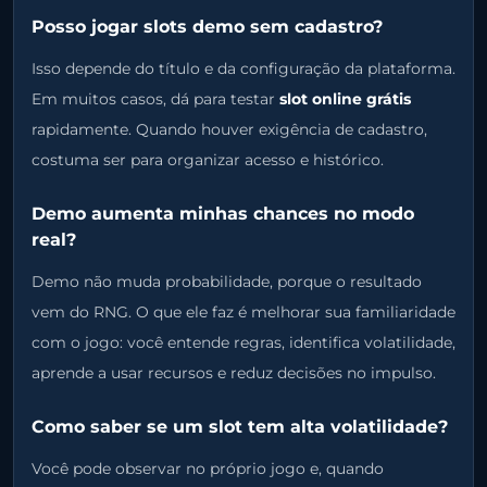
Posso jogar slots demo sem cadastro?
Isso depende do título e da configuração da plataforma.
Em muitos casos, dá para testar
slot online grátis
rapidamente. Quando houver exigência de cadastro,
costuma ser para organizar acesso e histórico.
Demo aumenta minhas chances no modo
real?
Demo não muda probabilidade, porque o resultado
vem do RNG. O que ele faz é melhorar sua familiaridade
com o jogo: você entende regras, identifica volatilidade,
aprende a usar recursos e reduz decisões no impulso.
Como saber se um slot tem alta volatilidade?
Você pode observar no próprio jogo e, quando