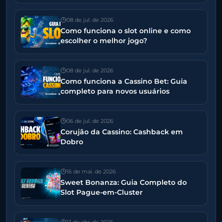
08 de jul. de 2026
Como funciona o slot online e como
escolher o melhor jogo?
08 de jul. de 2026
Como funciona a Cassino Bet: Guia
completo para novos usuários
06 de jul. de 2026
Corujão da Cassino: Cashback em
Dobro
16 de mai. de 2026
Sweet Bonanza: Guia Completo do
Slot Pague-em-Cluster