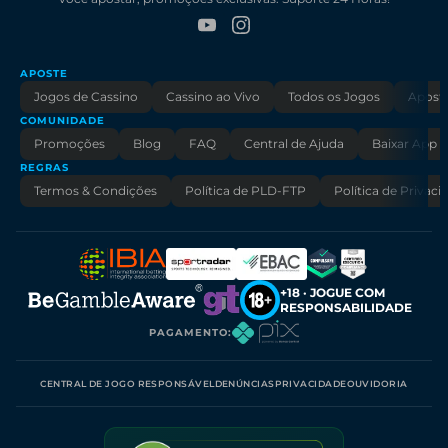
APOSTE
Jogos de Cassino
Cassino ao Vivo
Todos os Jogos
Aposta
COMUNIDADE
Promoções
Blog
FAQ
Central de Ajuda
Baixar App
REGRAS
Termos & Condições
Política de PLD-FTP
Política de Privaci
+18 · JOGUE COM
RESPONSABILIDADE
PAGAMENTO
:
CENTRAL DE JOGO RESPONSÁVEL
DENÚNCIAS
PRIVACIDADE
OUVIDORIA