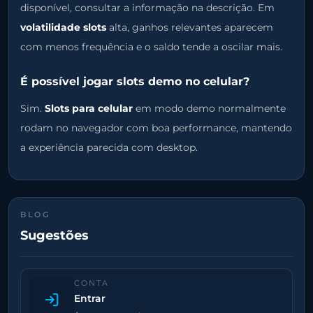
disponível, consultar a informação na descrição. Em
volatilidade slots
alta, ganhos relevantes aparecem
com menos frequência e o saldo tende a oscilar mais.
É possível jogar slots demo no celular?
Sim.
Slots para celular
em modo demo normalmente
rodam no navegador com boa performance, mantendo
a experiência parecida com desktop.
BLOG
Sugestões
CONTA
Entrar