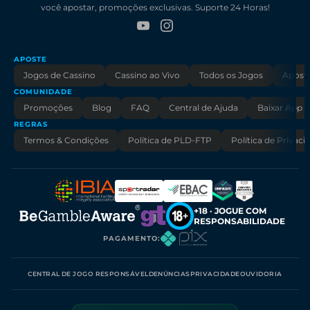
você apostar, promoções exclusivas. Suporte 24 Horas!
todas as transações.
Cobertura completa de futebol
Brasileirão (Série A e B), Copa do Brasil, Libertadores, Sul-
Americana, Mundial de Clubes, Premier League, La Liga,
APOSTE
Serie A italiana, Bundesliga, Ligue 1, Champions League,
Jogos de Cassino
Cassino ao Vivo
Todos os Jogos
Aposta
Europa League, Conference League e Eliminatórias — odds
COMUNIDADE
atualizadas em tempo real durante toda a partida.
Promoções
Blog
FAQ
Central de Ajuda
Baixar App
Cash-out e apostas ao vivo
REGRAS
Encerre apostas antes do término da partida pelo valor
Termos & Condições
Política de PLD-FTP
Política de Privaci
parcial oferecido em tempo real. Cash-out total ou parcial
em mercados elegíveis. Apostas ao vivo com odds
recalculadas a cada lance importante.
Suporte e canais oficiais
Atendimento humano 24 horas por dia, todos os dias, via
+18 · JOGUE COM
RESPONSABILIDADE
chat ao vivo no site, e-mail
suporte@cassino.bet.br
e
PAGAMENTO
:
telefone
0800 000 4548
. Canais oficiais sempre listados
no rodapé do site.
+18. Apostar deve ser entretenimento. Defina limites em
CENTRAL DE JOGO RESPONSÁVEL
DENÚNCIAS
PRIVACIDADE
OUVIDORIA
Proteções da Conta e jogue com responsabilidade. Em
caso de necessidade, consulte BeGambleAware ou