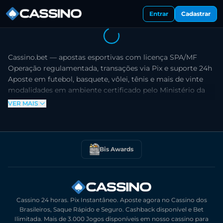
Entrar
Cadastrar
Cassino.bet — apostas esportivas com licença SPA/MF
Operação regulamentada, transações via Pix e suporte 24h
Aposte em futebol, basquete, vôlei, tênis e mais de vinte
modalidades em ambiente certificado pelo Ministério da
Fazenda.
VER MAIS
A
Cassino.bet
opera sob licença concedida pela Secretaria
de Prêmios e Apostas (SPA/MF) e oferece cobertura
completa do calendário esportivo: Brasileirão Série A, Copa
do Brasil, Copa Libertadores, Sul-Americana, Premier
Bis Awards
League, La Liga, Champions League, NBA e principais ligas
internacionais.
Mercados disponíveis incluem vencedor da partida, dupla
chance, ambas marcam, total de gols, escanteios, cartões,
handicap asiático, mercados de jogador, especiais ao vivo e
Cassino 24 horas. Pix Instantâneo. Aposte agora no Cassino dos
Brasileiros, Saque Rápido e Seguro. Cashback disponível e Bet
cash-out em apostas elegíveis. Pagamento exclusivamente
Ilimitada. Mais de 3.000 Jogos disponíveis em nosso cassino para
via Pix instantâneo, com criptografia ponta a ponta em