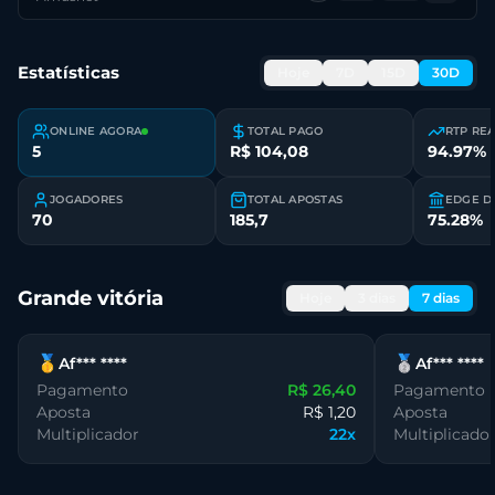
Greek Fortune
é um jogo de cassino online disponível
Estatísticas
na
Cassino.Bet.Br
, desenvolvido pelo provedor
Hoje
7D
15D
30D
Amusnet
. Com uma taxa de retorno ao jogador (RTP)
média de até
97%
, você pode jogar agora mesmo e se
ONLINE AGORA
TOTAL PAGO
RTP RE
divertir. Jogue com responsabilidade!
5
R$ 104,08
94.97%
Como jogar Greek Fortune na Cassino.Bet.Br
JOGADORES
TOTAL APOSTAS
EDGE D
70
Para começar a jogar
Greek Fortune
185,7
, basta ajustar o
75.28%
valor da aposta e iniciar a rodada. O jogo é intuitivo e
indicado tanto para iniciantes quanto para jogadores
experientes da Amusnet.
Grande vitória
Hoje
3 dias
7 dias
Sobre o Greek Fortune
🥇
🥈
Af*** ****
Af*** ****
O
Greek Fortune
é desenvolvido pela
Amusnet
e
opera com tecnologia RNG (Random Number
Pagamento
R$ 26,40
Pagamento
Aposta
R$ 1,20
Aposta
Generator) certificada, garantindo resultados
Multiplicador
22
x
Multiplicado
aleatórios e independentes em cada rodada. Com RTP
médio de
97%
, oferece uma boa relação entre risco e
retorno.