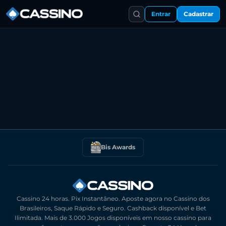
Entrar
Cadastrar
Bis Awards
Cassino 24 horas. Pix Instantâneo. Aposte agora no Cassino dos
Brasileiros, Saque Rápido e Seguro. Cashback disponível e Bet
Ilimitada. Mais de 3.000 Jogos disponíveis em nosso cassino para