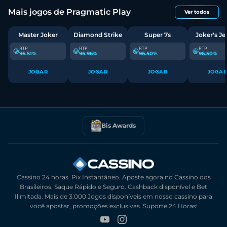
rodada. Com RTP médio de
97%
, oferece uma boa
Mais jogos de Pragmatic Play
Ver todos
relação entre risco e retorno.
Master Joker
Diamond Strike
Super 7s
Joker's Je
Por que jogar Cassino Roleta Brasileira na
Cassino.Bet.Br
RTP
RTP
RTP
RTP
96.51%
96.96%
96.50%
96.50%
Na
Cassino.Bet.Br
, você joga com total segurança,
suporte rápido e depósitos via Pix. A plataforma é
JOGAR
JOGAR
JOGAR
JOGA
licenciada, reúne dezenas de outros títulos da
Pragmatic Play e promove o jogo responsável. Aposte
com consciência!
Bis Awards
Cassino 24 horas. Pix Instantâneo. Aposte agora no Cassino dos
Brasileiros, Saque Rápido e Seguro. Cashback disponível e Bet
Ilimitada. Mais de 3.000 Jogos disponíveis em nosso cassino para
você apostar, promoções exclusivas. Suporte 24 Horas!