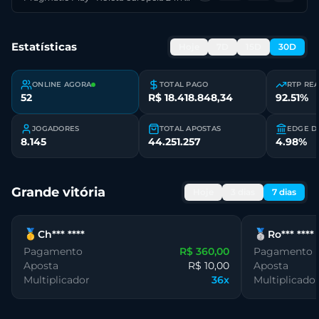
Cassino Roleta Brasileira
é um jogo de cassino online
Estatísticas
disponível na
Cassino.Bet.Br
, desenvolvido pelo
Hoje
7D
15D
30D
provedor
Pragmatic Play
. Com uma taxa de retorno
ao jogador (RTP) média de até
97%
, você pode jogar
ONLINE AGORA
TOTAL PAGO
RTP RE
agora mesmo e se divertir. Jogue com
52
R$ 18.418.848,34
92.51%
responsabilidade!
JOGADORES
TOTAL APOSTAS
EDGE D
Como jogar Cassino Roleta Brasileira na
8.145
44.251.257
4.98%
Cassino.Bet.Br
Para começar a jogar
Cassino Roleta Brasileira
, basta
ajustar o valor da aposta e iniciar a rodada. O jogo é
Grande vitória
Hoje
3 dias
7 dias
intuitivo e indicado tanto para iniciantes quanto para
jogadores experientes da Pragmatic Play.
🥇
🥈
Ch*** ****
Ro*** ****
Sobre o Cassino Roleta Brasileira
Pagamento
R$ 360,00
Pagamento
O
Aposta
Cassino Roleta Brasileira
é desenvolvido pela
R$ 10,00
Aposta
Multiplicador
36
x
Multiplicado
Pragmatic Play
e opera com tecnologia RNG
(Random Number Generator) certificada, garantindo
resultados aleatórios e independentes em cada