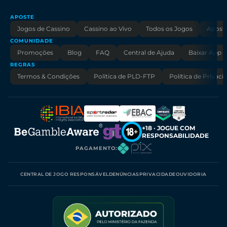
APOSTE
Jogos de Cassino
Cassino ao Vivo
Todos os Jogos
Aposta
COMUNIDADE
Promoções
Blog
FAQ
Central de Ajuda
Baixar App
REGRAS
Termos & Condições
Política de PLD-FTP
Política de Privaci
+18 · JOGUE COM
RESPONSABILIDADE
PAGAMENTO
:
CENTRAL DE JOGO RESPONSÁVEL
DENÚNCIAS
PRIVACIDADE
OUVIDORIA