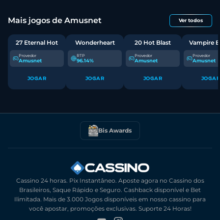
médio de
97%
, oferece uma boa relação entre risco e
retorno.
Mais jogos de Amusnet
Ver todos
Por que jogar Virtual Space Roulette 120x na
27 Eternal Hot
Wonderheart
20 Hot Blast
Vampire B
Cassino.Bet.Br
Provedor
RTP
Provedor
Provedor
Na
Cassino.Bet.Br
, você joga com total segurança,
Amusnet
96.14%
Amusnet
Amusnet
suporte rápido e depósitos via Pix. A plataforma é
JOGAR
JOGAR
JOGAR
JOGA
licenciada, reúne dezenas de outros títulos da
Amusnet e promove o jogo responsável. Aposte com
consciência!
Bis Awards
Cassino 24 horas. Pix Instantâneo. Aposte agora no Cassino dos
Brasileiros, Saque Rápido e Seguro. Cashback disponível e Bet
Ilimitada. Mais de 3.000 Jogos disponíveis em nosso cassino para
você apostar, promoções exclusivas. Suporte 24 Horas!