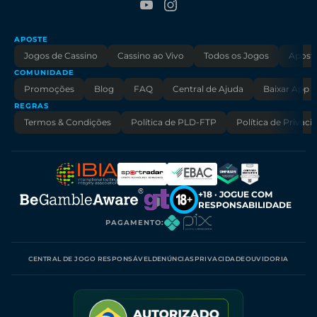
APOSTE
Jogos de Cassino
Cassino ao Vivo
Todos os Jogos
Aposta
COMUNIDADE
Promoções
Blog
FAQ
Central de Ajuda
Baixar App
REGRAS
Termos & Condições
Política de PLD-FTP
Política de Privaci
+18 · JOGUE COM
RESPONSABILIDADE
PAGAMENTO
:
CENTRAL DE JOGO RESPONSÁVEL
DENÚNCIAS
PRIVACIDADE
OUVIDORIA