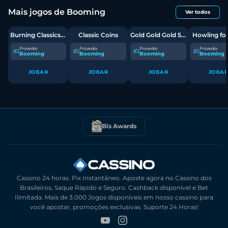
retorno.
Mais jogos de Booming
Ver todos
Por que jogar Holly Jolly Cash Pig na Cassino.Bet.Br
Burning Classics Royal Edition
Classic Coins
Gold Gold Gold 5000
Howling fo
Na
Cassino.Bet.Br
, você joga com total segurança,
Provedor
Provedor
Provedor
Provedor
suporte rápido e depósitos via Pix. A plataforma é
Booming
Booming
Booming
Booming
licenciada, reúne dezenas de outros títulos da
JOGAR
JOGAR
JOGAR
JOGA
Booming e promove o jogo responsável. Aposte com
consciência!
Bis Awards
Cassino 24 horas. Pix Instantâneo. Aposte agora no Cassino dos
Brasileiros, Saque Rápido e Seguro. Cashback disponível e Bet
Ilimitada. Mais de 3.000 Jogos disponíveis em nosso cassino para
você apostar, promoções exclusivas. Suporte 24 Horas!