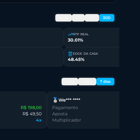
OOMZ
. Com uma taxa de retorno ao jogador (RTP)
Hoje
7D
15D
30D
RTP REAL
icado tanto para iniciantes quanto para jogadores
30.01%
EDGE DA CASA
48.45%
tificada, garantindo resultados aleatórios e
Hoje
3 dias
7 dias
, reúne dezenas de outros títulos da CREEDROOMZ e
🥈
We*** ****
R$ 198,00
Pagamento
R$ 49,50
Aposta
4
x
Multiplicador