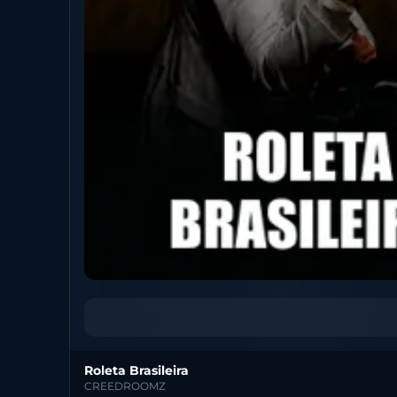
Roleta Brasileira
CREEDROOMZ