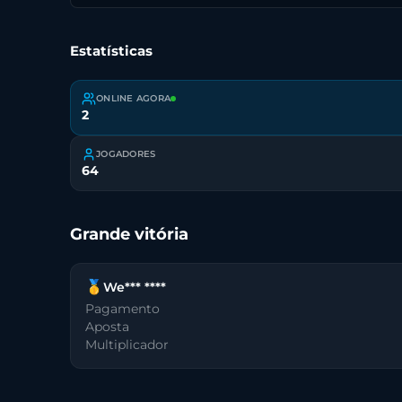
Roleta Brasileira
é um jogo de cassino online disp
Estatísticas
média de até
97.30%
, você pode jogar agora mesm
Como jogar Roleta Brasileira na Cassino.Bet.Br
ONLINE AGORA
Para começar a jogar
Roleta Brasileira
, basta aju
2
experientes da CREEDROOMZ.
JOGADORES
Sobre o Roleta Brasileira
64
O
Roleta Brasileira
é desenvolvido pela
CREEDR
independentes em cada rodada. Com RTP médio 
Grande vitória
Por que jogar Roleta Brasileira na Cassino.Bet.B
Na
Cassino.Bet.Br
, você joga com total segurança
🥇
We*** ****
promove o jogo responsável. Aposte com consciên
Pagamento
Aposta
RTP
Multiplicador
97.30%