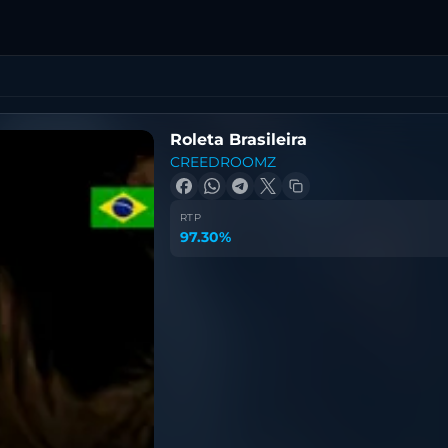
Roleta Brasileira
CREEDROOMZ
RTP
97.30%