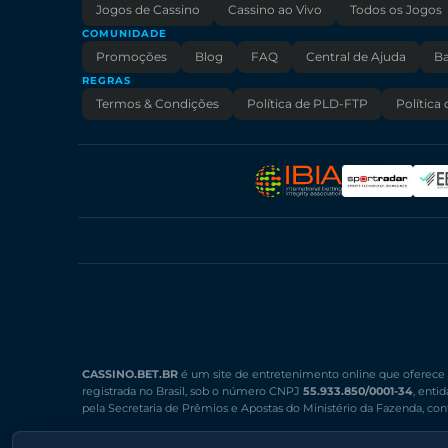
Jogos de Cassino
Cassino ao Vivo
Todos os Jogos
COMUNIDADE
Promoções
Blog
FAQ
Central de Ajuda
Ba
REGRAS
Termos & Condições
Política de PLD-FTP
Política
CASSINO.BET.BR
é um site de entretenimento online que oferece a
registrada no Brasil, sob o número CNPJ
55.933.850/0001-34
, enti
pela Secretaria de Prêmios e Apostas do Ministério da Fazenda, conf
Ver mais
Ao acessar, continuar a usar ou navegar neste site, você concorda