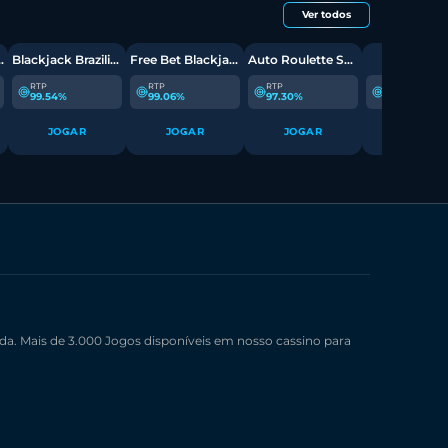
Ver todos
Arabic A
Blackjack Brazilian A
Free Bet Blackjack Fiesta
Auto Roulette Speed
Roulette 
RTP
RTP
RTP
RTP
99.54%
99.06%
97.30%
97.30%
JOGAR
JOGAR
JOGAR
JOGAR
ada. Mais de 3.000 Jogos disponíveis em nosso cassino para