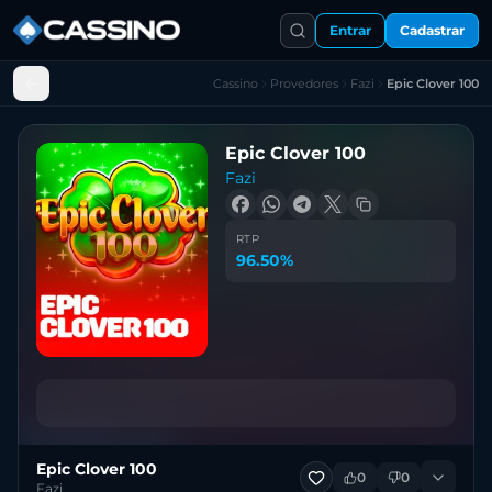
Entrar
Cadastrar
Cassino
Provedores
Fazi
Epic Clover 100
Epic Clover 100
Fazi
RTP
96.50%
Epic Clover 100
0
0
Fazi