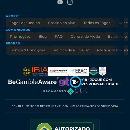
APOSTE
Jogos de Cassino
Cassino ao Vivo
Todos os Jogos
Aposta
COMUNIDADE
Promoções
Blog
FAQ
Central de Ajuda
Baixar App
REGRAS
Termos & Condições
Política de PLD-FTP
Política de Privaci
+18 · JOGUE COM
RESPONSABILIDADE
PAGAMENTO
:
CENTRAL DE JOGO RESPONSÁVEL
DENÚNCIAS
PRIVACIDADE
OUVIDORIA