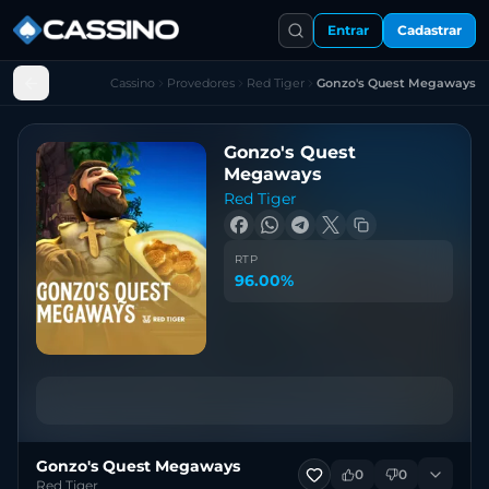
Entrar
Cadastrar
Cassino
Provedores
Red Tiger
Gonzo's Quest Megaways
Gonzo's Quest
Megaways
Red Tiger
RTP
96.00%
Gonzo's Quest Megaways
0
0
Red Tiger