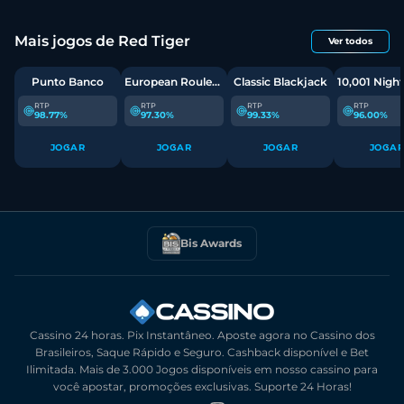
médio de
96%
, oferece uma boa relação entre risco e
retorno.
Mais jogos de Red Tiger
Ver todos
Por que jogar Gonzo's Quest Megaways na
Cassino.Bet.Br
Punto Banco
European Roulette
Classic Blackjack
Na
RTP
Cassino.Bet.Br
RTP
, você joga com total segurança,
RTP
RTP
98.77%
97.30%
99.33%
96.00%
suporte rápido e depósitos via Pix. A plataforma é
licenciada, reúne dezenas de outros títulos da Red
JOGAR
JOGAR
JOGAR
JOGA
Tiger e promove o jogo responsável. Aposte com
consciência!
RTP
Margem da casa
Bis Awards
96%
4.00%
Cassino 24 horas. Pix Instantâneo. Aposte agora no Cassino dos
Brasileiros, Saque Rápido e Seguro. Cashback disponível e Bet
Ilimitada. Mais de 3.000 Jogos disponíveis em nosso cassino para
você apostar, promoções exclusivas. Suporte 24 Horas!