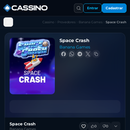
Entrar
Cadastrar
Cassino
Provedores
Banana Games
Space Crash
Space Crash
Banana Games
Space Crash
0
0
Banana Games