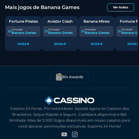
retorno.
Mais jogos de Banana Games
Ver todos
Por que jogar Space Crash na Cassino.Bet.Br
Fortune Pirates
Aviator Crash
Banana Mines
Fortune Fr
Na
Cassino.Bet.Br
, você joga com total segurança,
Provedor
Provedor
Provedor
Provedor
suporte rápido e depósitos via Pix. A plataforma é
Banana Games
Banana Games
Banana Games
Banana G
licenciada, reúne dezenas de outros títulos da Banana
JOGAR
JOGAR
JOGAR
JOGA
Games e promove o jogo responsável. Aposte com
consciência!
Bis Awards
Cassino 24 horas. Pix Instantâneo. Aposte agora no Cassino dos
Brasileiros, Saque Rápido e Seguro. Cashback disponível e Bet
Ilimitada. Mais de 3.000 Jogos disponíveis em nosso cassino para
você apostar, promoções exclusivas. Suporte 24 Horas!