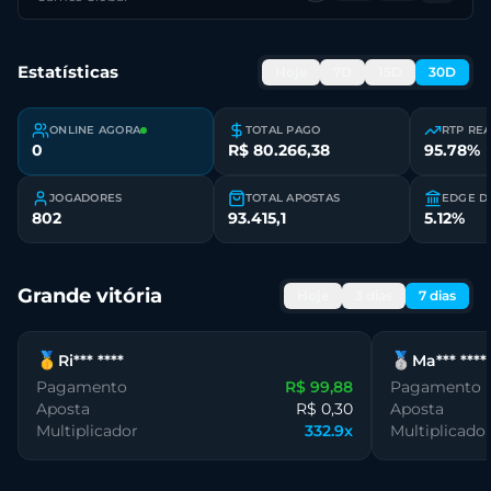
12 Masks of Fire Drum Frenzy
é um jogo de cassino
Estatísticas
online disponível na
Cassino.Bet.Br
Hoje
, desenvolvido pelo
7D
15D
30D
provedor
Games Global
. Com uma taxa de retorno ao
jogador (RTP) média de até
94.07%
, você pode jogar
ONLINE AGORA
TOTAL PAGO
RTP RE
agora mesmo e se divertir. Jogue com
0
R$ 80.266,38
95.78%
responsabilidade!
JOGADORES
TOTAL APOSTAS
EDGE D
Como jogar 12 Masks of Fire Drum Frenzy na
802
93.415,1
5.12%
Cassino.Bet.Br
Para começar a jogar
12 Masks of Fire Drum Frenzy
,
basta ajustar o valor da aposta e iniciar a rodada. O
Grande vitória
Hoje
3 dias
7 dias
jogo é intuitivo e indicado tanto para iniciantes
quanto para jogadores experientes da Games Global.
🥇
🥈
Ri*** ****
Ma*** ****
Sobre o 12 Masks of Fire Drum Frenzy
Pagamento
R$ 99,88
Pagamento
O
Aposta
12 Masks of Fire Drum Frenzy
é desenvolvido pela
R$ 0,30
Aposta
Multiplicador
332.9
x
Multiplicado
Games Global
e opera com tecnologia RNG (Random
Number Generator) certificada, garantindo resultados
aleatórios e independentes em cada rodada. Com RTP