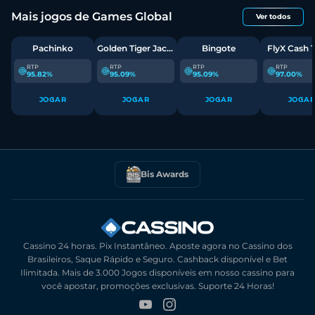
médio de
94.07%
, oferece uma boa relação entre risco
Mais jogos de Games Global
Ver todos
e retorno.
Pachinko
Golden Tiger Jackpot Fortunes
Bingote
FlyX Cash 
Por que jogar 12 Masks of Fire Drum Frenzy na
Cassino.Bet.Br
RTP
RTP
RTP
RTP
95.82%
95.09%
95.09%
97.00%
Na
Cassino.Bet.Br
, você joga com total segurança,
suporte rápido e depósitos via Pix. A plataforma é
JOGAR
JOGAR
JOGAR
JOGA
licenciada, reúne dezenas de outros títulos da Games
Global e promove o jogo responsável. Aposte com
consciência!
Bis Awards
RTP
Margem da casa
94.07%
5.93%
Cassino 24 horas. Pix Instantâneo. Aposte agora no Cassino dos
Brasileiros, Saque Rápido e Seguro. Cashback disponível e Bet
Ilimitada. Mais de 3.000 Jogos disponíveis em nosso cassino para
você apostar, promoções exclusivas. Suporte 24 Horas!