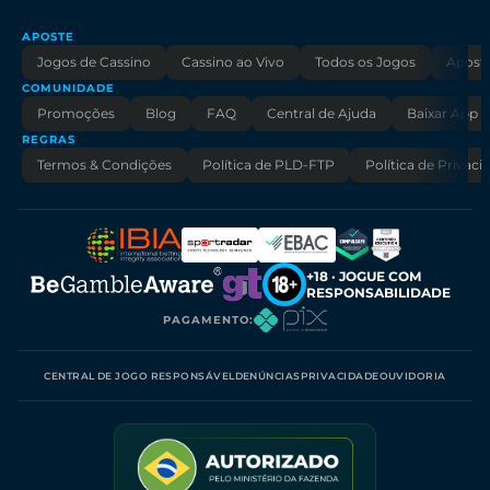
APOSTE
Jogos de Cassino
Cassino ao Vivo
Todos os Jogos
Aposta
COMUNIDADE
Promoções
Blog
FAQ
Central de Ajuda
Baixar App
REGRAS
Termos & Condições
Política de PLD-FTP
Política de Privaci
+18 · JOGUE COM
RESPONSABILIDADE
PAGAMENTO
:
CENTRAL DE JOGO RESPONSÁVEL
DENÚNCIAS
PRIVACIDADE
OUVIDORIA