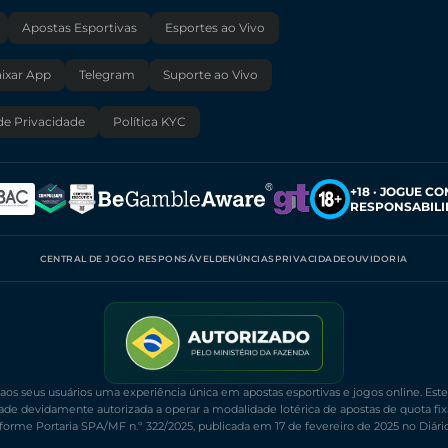
Apostas Esportivas
Esportes ao Vivo
ixar App
Telegram
Suporte ao Vivo
 de Privacidade
Política KYC
+18 · JOGUE CO
RESPONSABIL
CENTRAL DE JOGO RESPONSÁVEL
DENÚNCIAS
PRIVACIDADE
OUVIDORIA
os seus usuários uma experiência única em apostas esportivas e jogos online. Este
dade devidamente autorizada a operar a modalidade lotérica de apostas de quota fix
orme Portaria SPA/MF n.º 322/2025, publicada em 17 de fevereiro de 2025 no Diário 