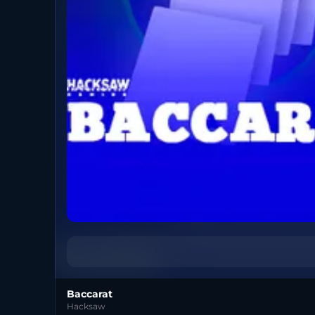
Baccarat
Hacksaw