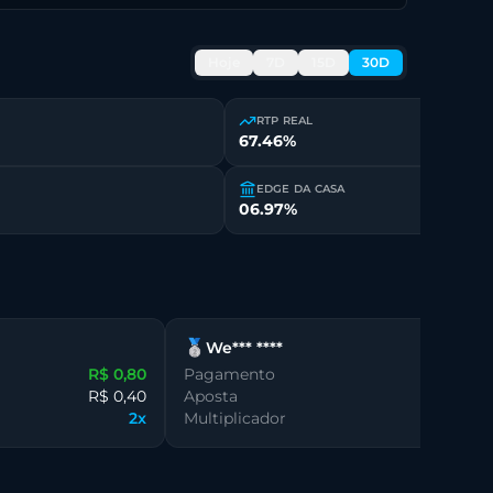
a taxa de retorno ao jogador (RTP) média de até
Hoje
7D
15D
30D
RTP REAL
anto para iniciantes quanto para jogadores
67.46%
EDGE DA CASA
06.97%
rantindo resultados aleatórios e independentes
reúne dezenas de outros títulos da Hacksaw e
🥈
We*** ****
R$ 0,80
Pagamento
R$ 0,40
Aposta
2
x
Multiplicador