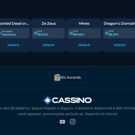
Wanted Dead or a Wild
Ze Zeus
Mines
Dragon's Domai
Provedor
RTP
RTP
RTP
Hacksaw
96.34%
96.00%
96.31%
JOGAR
JOGAR
JOGAR
JOGAR
Bis Awards
o dos Brasileiros, Saque Rápido e Seguro. Cashback disponível e Bet Ilimit
você apostar, promoções exclusivas. Suporte 24 Horas!