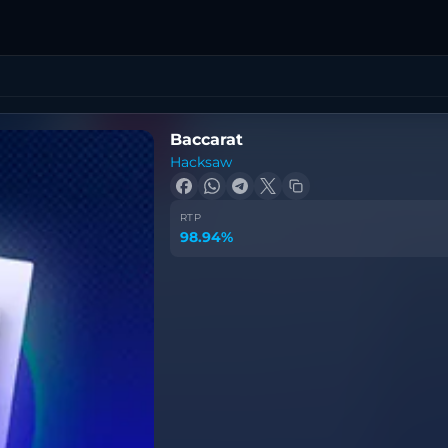
Baccarat
Hacksaw
RTP
98.94%