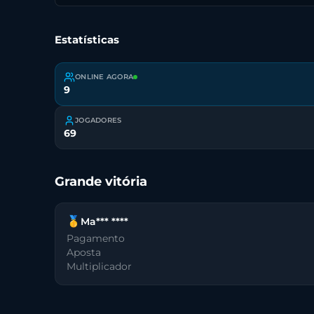
Baccarat
é um jogo de cassino online disponível 
Estatísticas
98.94%
, você pode jogar agora mesmo e se divert
Como jogar Baccarat na Cassino.Bet.Br
ONLINE AGORA
Para começar a jogar
Baccarat
, basta ajustar o v
9
experientes da Hacksaw.
JOGADORES
Sobre o Baccarat
69
O
Baccarat
é desenvolvido pela
Hacksaw
e opera 
em cada rodada. Com RTP médio de
98.94%
, ofe
Grande vitória
Por que jogar Baccarat na Cassino.Bet.Br
Na
Cassino.Bet.Br
, você joga com total segurança,
🥇
Ma*** ****
promove o jogo responsável. Aposte com consciên
Pagamento
Aposta
RTP
Multiplicador
98.94%