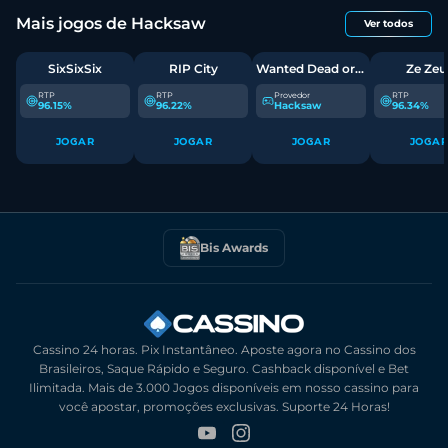
Por que jogar Le Bandit na Cassino.Bet.Br
Mais jogos de Hacksaw
Ver todos
Na
Cassino.Bet.Br
, você joga com total segurança,
suporte rápido e depósitos via Pix. A plataforma é
SixSixSix
RIP City
Wanted Dead or a Wild
Ze Zeu
licenciada, reúne dezenas de outros títulos da
RTP
RTP
Provedor
RTP
Hacksaw e promove o jogo responsável. Aposte com
96.15%
96.22%
Hacksaw
96.34%
consciência!
JOGAR
JOGAR
JOGAR
JOGA
RTP
Margem da casa
96.34%
3.66%
Bis Awards
Cassino 24 horas. Pix Instantâneo. Aposte agora no Cassino dos
Brasileiros, Saque Rápido e Seguro. Cashback disponível e Bet
Ilimitada. Mais de 3.000 Jogos disponíveis em nosso cassino para
você apostar, promoções exclusivas. Suporte 24 Horas!