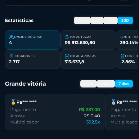
Le Bandit
é um jogo de cassino online disponível na
Estatísticas
Cassino.Bet.Br
, desenvolvido pelo provedor
Hoje
7D
Hacksaw
15D
30D
.
Com uma taxa de retorno ao jogador (RTP) média de
até
96.34%
, você pode jogar agora mesmo e se
ONLINE AGORA
TOTAL PAGO
RTP RE
divertir. Jogue com responsabilidade!
4
R$ 912.630,80
390.14%
Como jogar Le Bandit na Cassino.Bet.Br
JOGADORES
TOTAL APOSTAS
EDGE D
2.717
Para começar a jogar
Le Bandit
313.637,8
, basta ajustar o valor
-2.86%
da aposta e iniciar a rodada. O jogo é intuitivo e
indicado tanto para iniciantes quanto para jogadores
experientes da Hacksaw.
Grande vitória
Hoje
3 dias
7 dias
Sobre o Le Bandit
🥇
🥈
Pa*** ****
Ra*** ****
O
Le Bandit
é desenvolvido pela
Hacksaw
e opera
com tecnologia RNG (Random Number Generator)
Pagamento
R$ 237,00
Pagamento
Aposta
R$ 0,40
Aposta
certificada, garantindo resultados aleatórios e
Multiplicador
592.5
x
Multiplicado
independentes em cada rodada. Com RTP médio de
96.34%
, oferece uma boa relação entre risco e retorno.