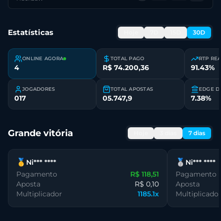
Rotten
é um jogo de cassino online disponível na
Estatísticas
Cassino.Bet.Br
, desenvolvido pelo provedor
Hoje
7D
Hacksaw
15D
30D
.
Com uma taxa de retorno ao jogador (RTP) média de
até
96.27%
, você pode jogar agora mesmo e se
ONLINE AGORA
TOTAL PAGO
RTP RE
divertir. Jogue com responsabilidade!
4
R$ 74.200,36
91.43%
Como jogar Rotten na Cassino.Bet.Br
JOGADORES
TOTAL APOSTAS
EDGE D
017
Para começar a jogar
Rotten
05.747,9
, basta ajustar o valor da
7.38%
aposta e iniciar a rodada. O jogo é intuitivo e indicado
tanto para iniciantes quanto para jogadores
experientes da Hacksaw.
Grande vitória
Hoje
3 dias
7 dias
Sobre o Rotten
🥇
🥈
Ni*** ****
Ni*** ****
O
Rotten
é desenvolvido pela
Hacksaw
e opera com
tecnologia RNG (Random Number Generator)
Pagamento
R$ 118,51
Pagamento
Aposta
R$ 0,10
Aposta
certificada, garantindo resultados aleatórios e
Multiplicador
1185.1
x
Multiplicado
independentes em cada rodada. Com RTP médio de
96.27%
, oferece uma boa relação entre risco e retorno.