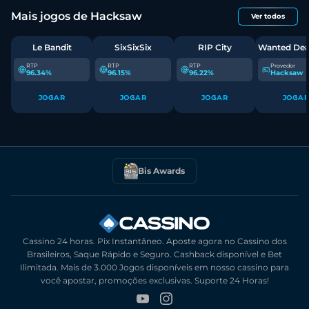
Por que jogar Rotten na Cassino.Bet.Br
Mais jogos de Hacksaw
Ver todos
Na
Cassino.Bet.Br
, você joga com total segurança,
suporte rápido e depósitos via Pix. A plataforma é
Le Bandit
SixSixSix
RIP City
licenciada, reúne dezenas de outros títulos da
RTP
RTP
RTP
Provedor
Hacksaw e promove o jogo responsável. Aposte com
96.34%
96.15%
96.22%
Hacksaw
consciência!
JOGAR
JOGAR
JOGAR
JOGA
RTP
Margem da casa
96.27%
3.73%
Bis Awards
Cassino 24 horas. Pix Instantâneo. Aposte agora no Cassino dos
Brasileiros, Saque Rápido e Seguro. Cashback disponível e Bet
Ilimitada. Mais de 3.000 Jogos disponíveis em nosso cassino para
você apostar, promoções exclusivas. Suporte 24 Horas!