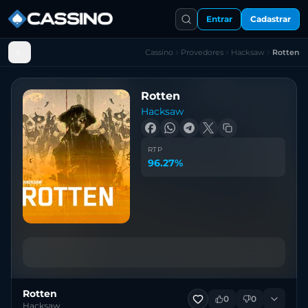
Entrar
Cadastrar
Cassino
Provedores
Hacksaw
Rotten
Rotten
Hacksaw
RTP
96.27%
Rotten
0
0
Hacksaw