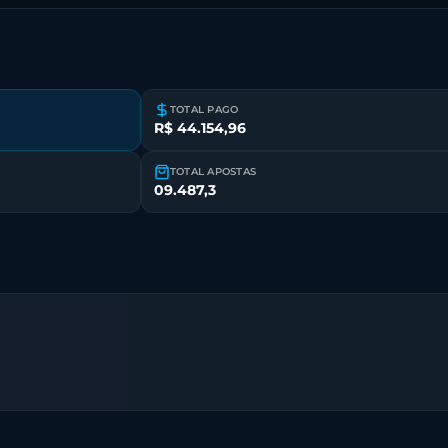
a
Cassino.Bet.Br
, desenvolvido pelo provedor
Hacksaw
. Com uma
 Jogue com responsabilidade!
TOTAL PAGO
or da aposta e iniciar a rodada. O jogo é intuitivo e indicado tan
R$ 44.154,96
TOTAL APOSTAS
09.487,3
om tecnologia RNG (Random Number Generator) certificada, gar
 uma boa relação entre risco e retorno.
 suporte rápido e depósitos via Pix. A plataforma é licenciada, 
cia!