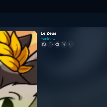
Le Zeus
Hacksaw