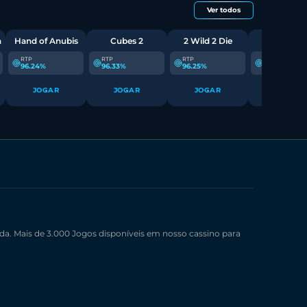
Ver todos
n
Hand of Anubis
Cubes 2
2 Wild 2 Die
Dork Uni
RTP
RTP
RTP
RTP
96.24%
96.33%
96.25%
96.28%
JOGAR
JOGAR
JOGAR
JOGAR
ada. Mais de 3.000 Jogos disponíveis em nosso cassino para