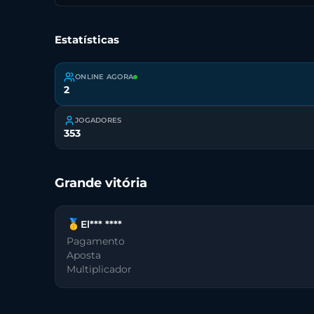
Le Zeus
é um jogo de cassino online disponível n
Estatísticas
97%
, você pode jogar agora mesmo e se divertir.
Como jogar Le Zeus na Cassino.Bet.Br
ONLINE AGORA
Para começar a jogar
Le Zeus
, basta ajustar o val
2
da Hacksaw.
JOGADORES
Sobre o Le Zeus
353
O
Le Zeus
é desenvolvido pela
Hacksaw
e opera c
em cada rodada. Com RTP médio de
97%
, oferece
Grande vitória
Por que jogar Le Zeus na Cassino.Bet.Br
Na
Cassino.Bet.Br
, você joga com total segurança,
🥇
El*** ****
promove o jogo responsável. Aposte com consciên
Pagamento
Aposta
Multiplicador