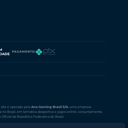
M
PAGAMENTO
:
IDADE
 site é operado pela
Ana Gaming Brasil S/A
, uma empresa
a no Brasil, em temática desportiva e jogos online, conjuntamente,
Oficial da República Federativa do Brasil.
 ao usar nosso site. Utilizamos cookies apenas para melhorar a sua