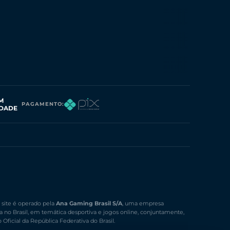
M
PAGAMENTO
:
IDADE
 site é operado pela
Ana Gaming Brasil S/A
, uma empresa
a no Brasil, em temática desportiva e jogos online, conjuntamente,
Oficial da República Federativa do Brasil.