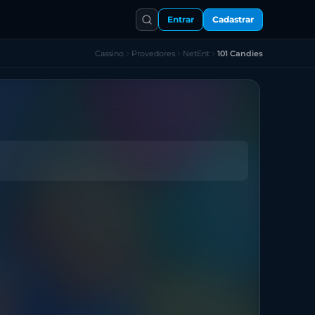
Entrar
Cadastrar
Cassino
Provedores
NetEnt
101 Candies