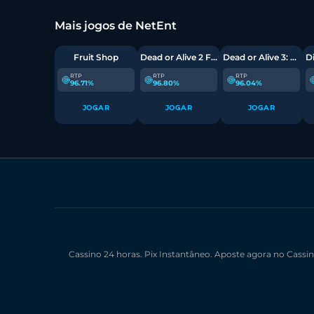
Mais jogos de NetEnt
Fruit Shop
Dead or Alive 2 Feature Buy
Dead or Alive 3: Wanted
RTP
RTP
RTP
96.71%
96.80%
96.04%
JOGAR
JOGAR
JOGAR
Cassino 24 horas. Pix Instantâneo. Aposte agora no Cassin