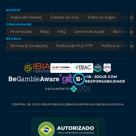
APOSTE
Jogos de Cassino
Cassino ao Vivo
Todos os Jogos
Aposta
COMUNIDADE
Promoções
Blog
FAQ
Central de Ajuda
Baixar App
REGRAS
Termos & Condições
Política de PLD-FTP
Política de Privaci
+18 · JOGUE COM
RESPONSABILIDADE
PAGAMENTO
:
CENTRAL DE JOGO RESPONSÁVEL
DENÚNCIAS
PRIVACIDADE
OUVIDORIA