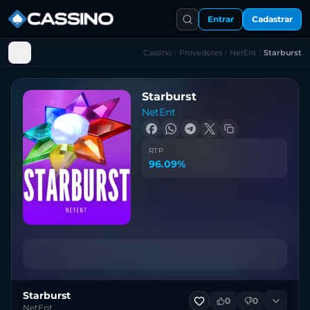
Entrar
Cadastrar
Cassino
Provedores
NetEnt
Starburst
Starburst
NetEnt
RTP
96.09%
Starburst
0
0
NetEnt