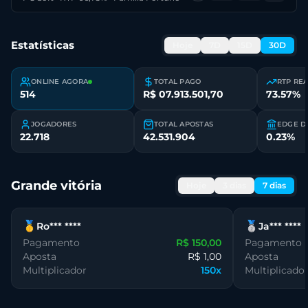
Fortune Mouse
é um slot encantador da
PG Soft
Estatísticas
inspirado no Rato da Sorte da astrologia chinesa. Com
Hoje
7D
15D
30D
símbolos de moedas douradas e lanternas, o jogo
oferece multiplicadores progressivos e rodadas grátis
ONLINE AGORA
TOTAL PAGO
RTP RE
com chances crescentes de vitória, tudo em um visual
514
R$ 07.913.501,70
73.57%
festivo e colorido.
JOGADORES
TOTAL APOSTAS
EDGE D
Como jogar Fortune Mouse na Cassino.Bet.Br
22.718
42.531.904
0.23%
Para começar a jogar
Fortune Mouse
, basta ajustar o
valor da aposta e iniciar a rodada. O jogo é intuitivo e
indicado tanto para iniciantes quanto para jogadores
Grande vitória
Hoje
3 dias
7 dias
experientes da PG Soft.
Sobre o Fortune Mouse
🥇
🥈
Ro*** ****
Ja*** ****
O
Pagamento
Fortune Mouse
é desenvolvido pela
R$ 150,00
PG Soft
Pagamento
e opera
Aposta
R$ 1,00
Aposta
com tecnologia RNG (Random Number Generator)
Multiplicador
150
x
Multiplicado
certificada, garantindo resultados aleatórios e
independentes em cada rodada. Com RTP médio de
97%
, oferece uma boa relação entre risco e retorno.