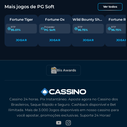
Mais jogos de PG Soft
Ver todos
Por que jogar Fortune Mouse na Cassino.Bet.Br
Na
Cassino.Bet.Br
, você joga com total segurança,
Fortune Tiger
Fortune Ox
Wild Bounty Showdown
Fortune R
suporte rápido e depósitos via Pix. A plataforma é
RTP
Provedor
RTP
RTP
licenciada, reúne dezenas de outros títulos da PG Soft
95.01%
PG Soft
96.75%
96.75%
e promove o jogo responsável. Aposte com
JOGAR
JOGAR
JOGAR
JOGA
consciência!
Bis Awards
Cassino 24 horas. Pix Instantâneo. Aposte agora no Cassino dos
Brasileiros, Saque Rápido e Seguro. Cashback disponível e Bet
Ilimitada. Mais de 3.000 Jogos disponíveis em nosso cassino para
você apostar, promoções exclusivas. Suporte 24 Horas!