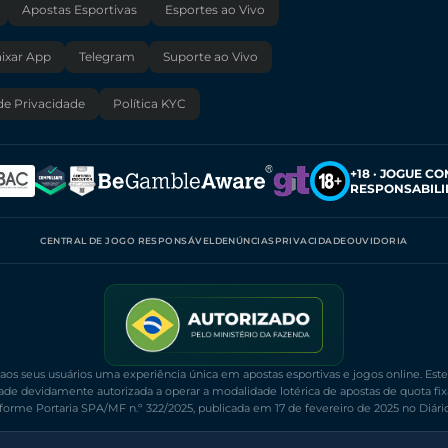
Apostas Esportivas
Esportes ao Vivo
ixar App
Telegram
Suporte ao Vivo
 de Privacidade
Política KYC
+18 · JOGUE CO
RESPONSABIL
CENTRAL DE JOGO RESPONSÁVEL
DENÚNCIAS
PRIVACIDADE
OUVIDORIA
os seus usuários uma experiência única em apostas esportivas e jogos online. Este
dade devidamente autorizada a operar a modalidade lotérica de apostas de quota fix
orme Portaria SPA/MF n.º 322/2025, publicada em 17 de fevereiro de 2025 no Diário 
 que podemos usar determinados cookies do navegador para melhorar sua experiência