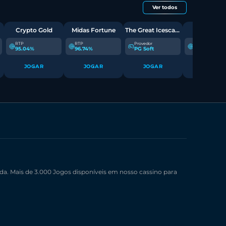
Ver todos
Crypto Gold
Midas Fortune
The Great Icescape
Wild Bandi
RTP
RTP
Provedor
RTP
95.04%
96.74%
PG Soft
96.73%
JOGAR
JOGAR
JOGAR
JOGAR
ada. Mais de 3.000 Jogos disponíveis em nosso cassino para