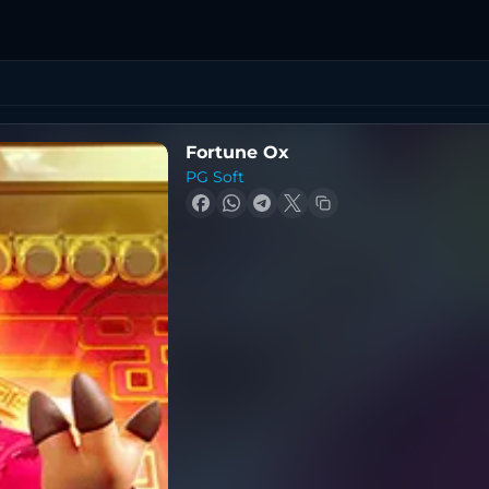
Fortune Ox
PG Soft