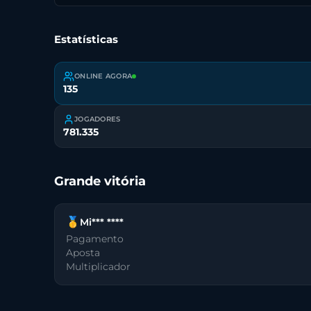
Fortune Ox
é um slot da
PG Soft
inspirado no Boi
Estatísticas
traz rodadas grátis com multiplicadores crescentes
Como jogar Fortune Ox na Cassino.Bet.Br
ONLINE AGORA
Para começar a jogar
Fortune Ox
, basta ajustar o
135
experientes da PG Soft.
JOGADORES
Sobre o Fortune Ox
781.335
O
Fortune Ox
é desenvolvido pela
PG Soft
e opera
em cada rodada. Com RTP médio de
97%
, oferece
Grande vitória
Por que jogar Fortune Ox na Cassino.Bet.Br
Na
Cassino.Bet.Br
, você joga com total segurança,
🥇
Mi*** ****
promove o jogo responsável. Aposte com consciên
Pagamento
Aposta
Multiplicador