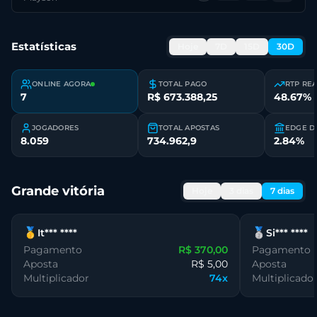
Burning Fortunator
é um jogo de cassino online
Estatísticas
disponível na
Cassino.Bet.Br
, desenvolvido pelo
Hoje
7D
15D
30D
provedor
Playson
. Com uma taxa de retorno ao
jogador (RTP) média de até
96.16%
, você pode jogar
ONLINE AGORA
TOTAL PAGO
RTP RE
agora mesmo e se divertir. Jogue com
7
R$ 673.388,25
48.67%
responsabilidade!
JOGADORES
TOTAL APOSTAS
EDGE D
Como jogar Burning Fortunator na Cassino.Bet.Br
8.059
734.962,9
2.84%
Para começar a jogar
Burning Fortunator
, basta
ajustar o valor da aposta e iniciar a rodada. O jogo é
intuitivo e indicado tanto para iniciantes quanto para
Grande vitória
Hoje
3 dias
7 dias
jogadores experientes da Playson.
Sobre o Burning Fortunator
🥇
🥈
It*** ****
Si*** ****
O
Pagamento
Burning Fortunator
é desenvolvido pela
R$ 370,00
Playson
Pagamento
e
Aposta
R$ 5,00
Aposta
opera com tecnologia RNG (Random Number
Multiplicador
74
x
Multiplicado
Generator) certificada, garantindo resultados
aleatórios e independentes em cada rodada. Com RTP
médio de
96.16%
, oferece uma boa relação entre risco