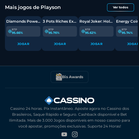
e retorno.
Mais jogos de Playson
Ver todos
Por que jogar Burning Fortunator na
Diamonds Power: Hold and Win
3 Pots Riches Extra: Hold and Win
Royal Joker: Hold and Win
Cassino.Bet.Br
RTP
RTP
RTP
RTP
Na
Cassino.Bet.Br
, você joga com total segurança,
95.66%
95.76%
95.62%
95.74%
suporte rápido e depósitos via Pix. A plataforma é
JOGAR
JOGAR
JOGAR
JOGA
licenciada, reúne dezenas de outros títulos da Playson
e promove o jogo responsável. Aposte com
consciência!
RTP
Margem da casa
Bis Awards
96.16%
3.84%
Cassino 24 horas. Pix Instantâneo. Aposte agora no Cassino dos
Brasileiros, Saque Rápido e Seguro. Cashback disponível e Bet
Ilimitada. Mais de 3.000 Jogos disponíveis em nosso cassino para
você apostar, promoções exclusivas. Suporte 24 Horas!