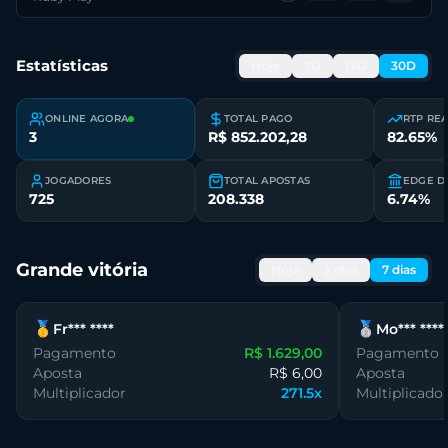
Diamond Explosion® 7s SE
é um jogo de cassino
Estatísticas
online disponível na
Cassino.Bet.Br
Hoje
, desenvolvido pelo
7D
15D
30D
provedor
Ruby Play
. Com uma taxa de retorno ao
jogador (RTP) média de até
97%
, você pode jogar
ONLINE AGORA
TOTAL PAGO
RTP RE
agora mesmo e se divertir. Jogue com
3
R$ 852.202,28
82.65%
responsabilidade!
JOGADORES
TOTAL APOSTAS
EDGE D
Como jogar Diamond Explosion® 7s SE na
725
208.338
6.74%
Cassino.Bet.Br
Para começar a jogar
Diamond Explosion® 7s SE
,
basta ajustar o valor da aposta e iniciar a rodada. O
Grande vitória
Hoje
3 dias
7 dias
jogo é intuitivo e indicado tanto para iniciantes
quanto para jogadores experientes da Ruby Play.
🥇
🥈
Fr*** ****
Mo*** ****
Sobre o Diamond Explosion® 7s SE
Pagamento
R$ 1.629,00
Pagamento
O
Aposta
Diamond Explosion® 7s SE
é desenvolvido pela
R$ 6,00
Aposta
Multiplicador
271.5
x
Multiplicado
Ruby Play
e opera com tecnologia RNG (Random
Number Generator) certificada, garantindo resultados
aleatórios e independentes em cada rodada. Com RTP