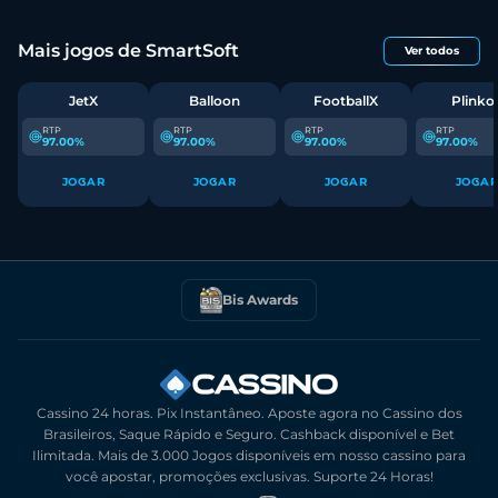
Por que jogar MineIsland na Cassino.Bet.Br
Na
Cassino.Bet.Br
, você joga com total segurança,
Mais jogos de SmartSoft
Ver todos
suporte rápido e depósitos via Pix. A plataforma é
licenciada, reúne dezenas de outros títulos da
JetX
Balloon
FootballX
Plinko
SmartSoft e promove o jogo responsável. Aposte com
RTP
RTP
RTP
RTP
consciência!
97.00%
97.00%
97.00%
97.00%
JOGAR
JOGAR
JOGAR
JOGA
Bis Awards
Cassino 24 horas. Pix Instantâneo. Aposte agora no Cassino dos
Brasileiros, Saque Rápido e Seguro. Cashback disponível e Bet
Ilimitada. Mais de 3.000 Jogos disponíveis em nosso cassino para
você apostar, promoções exclusivas. Suporte 24 Horas!