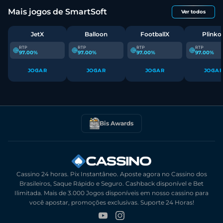
e retorno.
Mais jogos de SmartSoft
Ver todos
Por que jogar MultiHot5Deluxe na Cassino.Bet.Br
JetX
Balloon
FootballX
Plinko
Na
Cassino.Bet.Br
, você joga com total segurança,
RTP
RTP
RTP
RTP
suporte rápido e depósitos via Pix. A plataforma é
97.00%
97.00%
97.00%
97.00%
licenciada, reúne dezenas de outros títulos da
JOGAR
JOGAR
JOGAR
JOGA
SmartSoft e promove o jogo responsável. Aposte com
consciência!
RTP
Margem da casa
96.39%
3.61%
Bis Awards
Cassino 24 horas. Pix Instantâneo. Aposte agora no Cassino dos
Brasileiros, Saque Rápido e Seguro. Cashback disponível e Bet
Ilimitada. Mais de 3.000 Jogos disponíveis em nosso cassino para
você apostar, promoções exclusivas. Suporte 24 Horas!