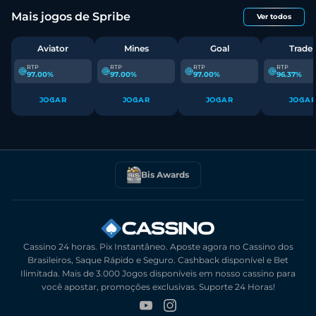
Por que jogar Aviator na Cassino.Bet.Br
Mais jogos de Spribe
Ver todos
Na
Cassino.Bet.Br
, você joga com total segurança,
suporte rápido e depósitos via Pix. A plataforma é
Aviator
Mines
Goal
Trader
licenciada, reúne dezenas de outros títulos da Spribe e
RTP
RTP
RTP
RTP
promove o jogo responsável. Aposte com consciência!
97.00%
97.00%
97.00%
96.37%
JOGAR
JOGAR
JOGAR
JOGA
RTP
Margem da casa
97.00%
3.00%
Bis Awards
Cassino 24 horas. Pix Instantâneo. Aposte agora no Cassino dos
Brasileiros, Saque Rápido e Seguro. Cashback disponível e Bet
Ilimitada. Mais de 3.000 Jogos disponíveis em nosso cassino para
você apostar, promoções exclusivas. Suporte 24 Horas!