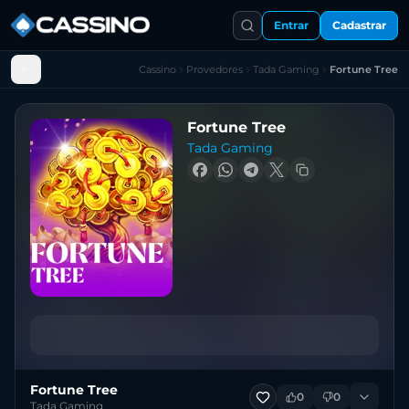
Entrar
Cadastrar
Cassino
Provedores
Tada Gaming
Fortune Tree
Fortune Tree
Tada Gaming
Fortune Tree
0
0
Tada Gaming