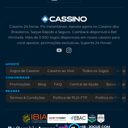
Cassino 24 horas. Pix Instantâneo. Aposte agora no Cassino dos
Brasileiros, Saque Rápido e Seguro. Cashback disponível e Bet
Ilimitada. Mais de 3.000 Jogos disponíveis em nosso cassino para
você apostar, promoções exclusivas. Suporte 24 Horas!
APOSTE
Jogos de Cassino
Cassino ao Vivo
Todos os Jogos
Aposta
COMUNIDADE
Promoções
Blog
FAQ
Central de Ajuda
Baixar App
REGRAS
Termos & Condições
Política de PLD-FTP
Política de Privaci
+18 · JOGUE COM