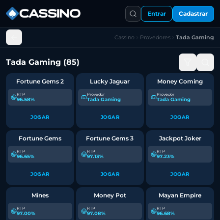
Entrar
Cadastrar
Cassino
Provedores
Tada Gaming
Tada Gaming (85)
Fortune Gems 2
Lucky Jaguar
Money Coming
Slots
Jogar com Bônus
Jogos De Torneio
Jog
RTP
Provedor
Provedor
96.58%
Tada Gaming
Tada Gaming
JOGAR
JOGAR
JOGAR
Fortune Gems
Fortune Gems 3
Jackpot Joker
RTP
RTP
RTP
96.65%
97.13%
97.23%
JOGAR
JOGAR
JOGAR
Mines
Money Pot
Mayan Empire
RTP
RTP
RTP
97.00%
97.08%
96.68%