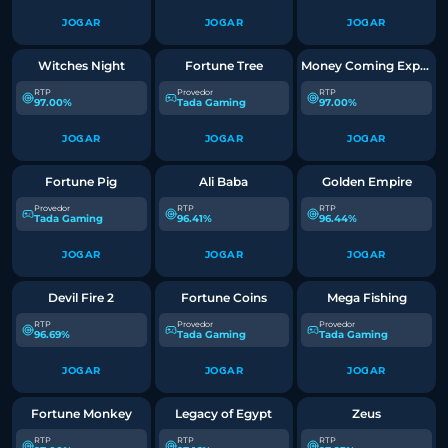
JOGAR
JOGAR
JOGAR
Witches Night
Fortune Tree
Money Coming Expanded Bets
RTP
Provedor
RTP
97.00%
Tada Gaming
97.00%
JOGAR
JOGAR
JOGAR
Fortune Pig
Ali Baba
Golden Empire
Provedor
RTP
RTP
Tada Gaming
96.41%
96.44%
JOGAR
JOGAR
JOGAR
Devil Fire 2
Fortune Coins
Mega Fishing
RTP
Provedor
Provedor
96.69%
Tada Gaming
Tada Gaming
JOGAR
JOGAR
JOGAR
Fortune Monkey
Legacy of Egypt
Zeus
RTP
RTP
RTP