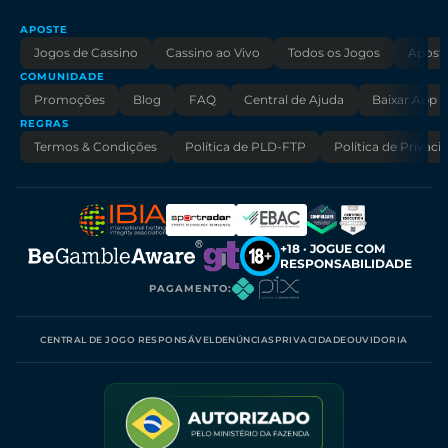
APOSTE
Jogos de Cassino
Cassino ao Vivo
Todos os Jogos
Aposta
COMUNIDADE
Promoções
Blog
FAQ
Central de Ajuda
Baixar App
REGRAS
Termos & Condições
Política de PLD-FTP
Política de Privaci
+18 · JOGUE COM
RESPONSABILIDADE
PAGAMENTO
:
CENTRAL DE JOGO RESPONSÁVEL
DENÚNCIAS
PRIVACIDADE
OUVIDORIA