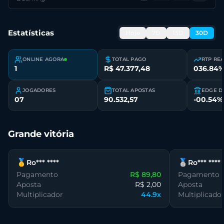
Merge Up
é um jogo de cassino online disponível na
Estatísticas
Cassino.Bet.Br
, desenvolvido pelo provedor
Hoje
7D
15D
30D
BGaming
. Com uma taxa de retorno ao jogador (RTP)
média de até
97%
, você pode jogar agora mesmo e se
ONLINE AGORA
TOTAL PAGO
RTP RE
divertir. Jogue com responsabilidade!
1
R$ 47.377,48
036.84
Como jogar Merge Up na Cassino.Bet.Br
JOGADORES
TOTAL APOSTAS
EDGE D
07
Para começar a jogar
Merge Up
90.532,57
, basta ajustar o valor
-00.54%
da aposta e iniciar a rodada. O jogo é intuitivo e
indicado tanto para iniciantes quanto para jogadores
experientes da BGaming.
Grande vitória
Sobre o Merge Up
🥇
🥈
Ro*** ****
Ro*** ****
O
Merge Up
é desenvolvido pela
BGaming
e opera
Pagamento
R$ 89,80
Pagamento
com tecnologia RNG (Random Number Generator)
Aposta
R$ 2,00
Aposta
certificada, garantindo resultados aleatórios e
Multiplicador
44.9
x
Multiplicado
independentes em cada rodada. Com RTP médio de
97%
, oferece uma boa relação entre risco e retorno.