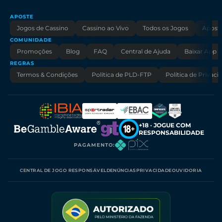
APOSTE
Jogos de Cassino
Cassino ao Vivo
Todos os Jogos
Aposta
COMUNIDADE
Promoções
Blog
FAQ
Central de Ajuda
Baixar App
REGRAS
Termos & Condições
Política de PLD-FTP
Política de Privaci
+18 · JOGUE COM
RESPONSABILIDADE
PAGAMENTO
:
CENTRAL DE JOGO RESPONSÁVEL
DENÚNCIAS
PRIVACIDADE
OUVIDORIA