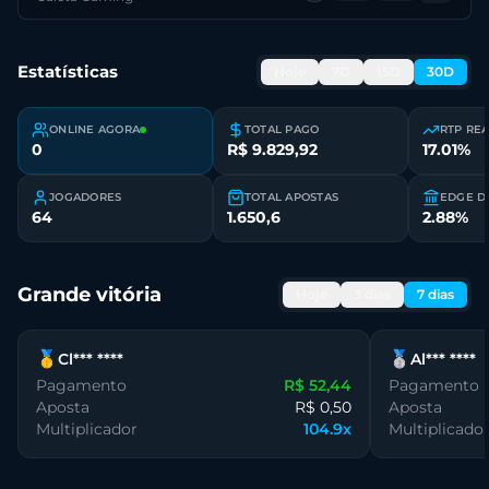
Lost Saga
é um jogo de cassino online disponível na
Estatísticas
Cassino.Bet.Br
, desenvolvido pelo provedor
Hoje
7D
Caleta
15D
30D
Gaming
. Com uma taxa de retorno ao jogador (RTP)
média de até
97%
, você pode jogar agora mesmo e se
ONLINE AGORA
TOTAL PAGO
RTP RE
divertir. Jogue com responsabilidade!
0
R$ 9.829,92
17.01%
Como jogar Lost Saga na Cassino.Bet.Br
JOGADORES
TOTAL APOSTAS
EDGE D
64
Para começar a jogar
Lost Saga
1.650,6
, basta ajustar o valor
2.88%
da aposta e iniciar a rodada. O jogo é intuitivo e
indicado tanto para iniciantes quanto para jogadores
experientes da Caleta Gaming.
Grande vitória
Hoje
3 dias
7 dias
Sobre o Lost Saga
🥇
🥈
Cl*** ****
Al*** ****
O
Lost Saga
é desenvolvido pela
Caleta Gaming
e
opera com tecnologia RNG (Random Number
Pagamento
R$ 52,44
Pagamento
Aposta
R$ 0,50
Aposta
Generator) certificada, garantindo resultados
Multiplicador
104.9
x
Multiplicado
aleatórios e independentes em cada rodada. Com RTP
médio de
97%
, oferece uma boa relação entre risco e
retorno.