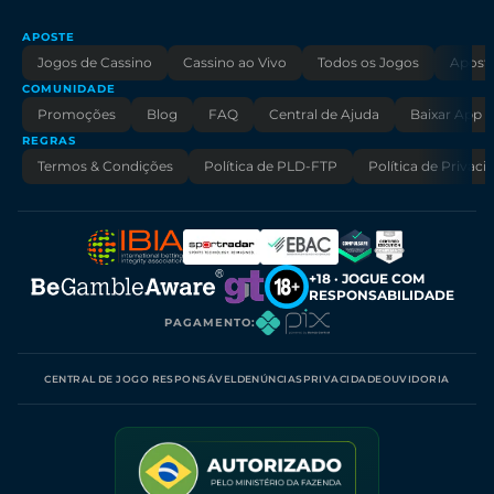
APOSTE
Jogos de Cassino
Cassino ao Vivo
Todos os Jogos
Aposta
COMUNIDADE
Promoções
Blog
FAQ
Central de Ajuda
Baixar App
REGRAS
Termos & Condições
Política de PLD-FTP
Política de Privaci
+18 · JOGUE COM
RESPONSABILIDADE
PAGAMENTO
:
CENTRAL DE JOGO RESPONSÁVEL
DENÚNCIAS
PRIVACIDADE
OUVIDORIA