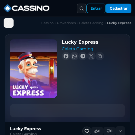
Entrar
Cadastrar
Cassino
Provedores
Caleta Gaming
Lucky Express
Lucky Express
Caleta Gaming
Lucky Express
0
0
Caleta Gaming