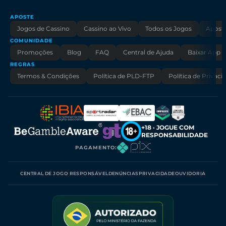
APOSTE
Jogos de Cassino
Cassino ao Vivo
Todos os Jogos
Aposta
COMUNIDADE
Promoções
Blog
FAQ
Central de Ajuda
Baixar App
REGRAS
Termos & Condições
Política de PLD-FTP
Política de Privaci
+18 · JOGUE COM
RESPONSABILIDADE
PAGAMENTO
:
CENTRAL DE JOGO RESPONSÁVEL
DENÚNCIAS
PRIVACIDADE
OUVIDORIA