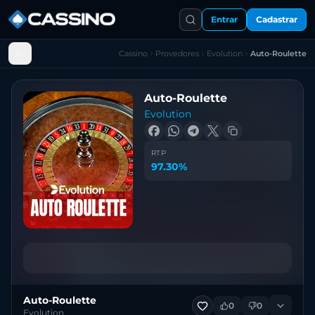
Entrar
Cadastrar
Cassino
Provedores
Evolution
Auto-Roulette
Auto-Roulette
Evolution
RTP
97.30%
Auto-Roulette
0
0
Evolution