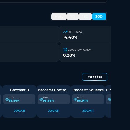
 provedor
Evolution
. Com uma taxa de retorno ao
Hoje
7D
15D
30D
RTP REAL
o é intuitivo e indicado tanto para iniciantes
14.48%
EDGE DA CASA
0.28%
Generator) certificada, garantindo resultados
orno.
Ver todos
eúne dezenas de outros títulos da Evolution e
Baccarat B
Baccarat Control Squeeze
Baccarat Squeeze
RTP
RTP
RTP
RTP
98.94%
98.94%
98.94%
98.87%
JOGAR
JOGAR
JOGAR
JOGAR