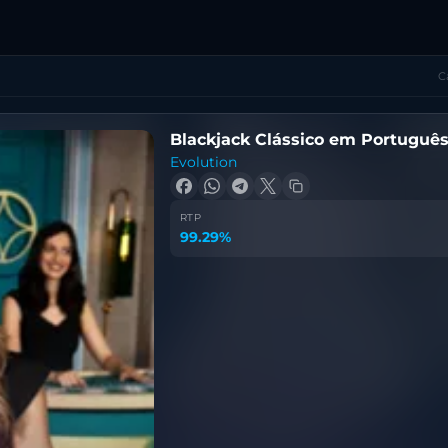
C
Blackjack Clássico em Português
Evolution
RTP
99.29%