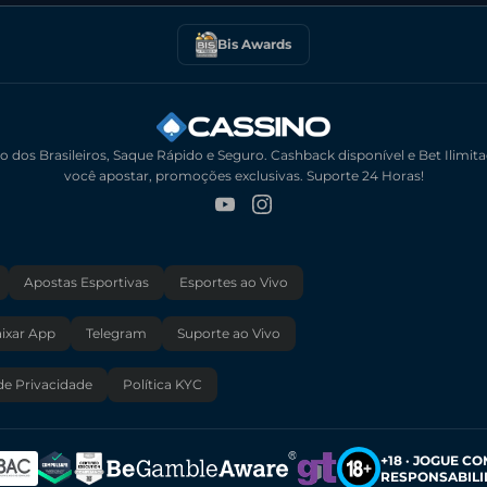
Bis Awards
o dos Brasileiros, Saque Rápido e Seguro. Cashback disponível e Bet Ilimit
você apostar, promoções exclusivas. Suporte 24 Horas!
Apostas Esportivas
Esportes ao Vivo
ixar App
Telegram
Suporte ao Vivo
 de Privacidade
Política KYC
+18 · JOGUE CO
RESPONSABIL