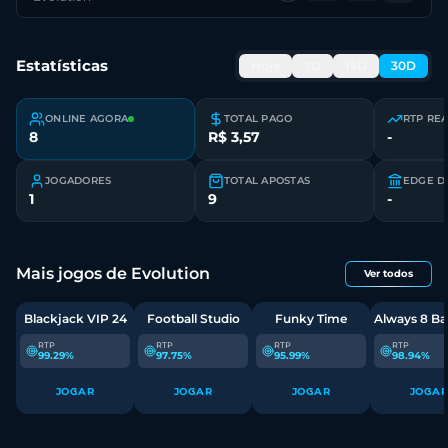
Blackjack Silver B
é um jogo de cassino online
Estatísticas
disponível na
Cassino.Bet.Br
, desenvolvido pelo
Hoje
7D
15D
30D
provedor
Evolution
. Com uma taxa de retorno ao
jogador (RTP) média de até
99.29%
, você pode jogar
ONLINE AGORA
TOTAL PAGO
RTP RE
agora mesmo e se divertir. Jogue com
8
R$ 3,57
-
responsabilidade!
JOGADORES
TOTAL APOSTAS
EDGE D
Como jogar Blackjack Silver B na Cassino.Bet.Br
1
9
-
Para começar a jogar
Blackjack Silver B
, basta ajustar
o valor da aposta e iniciar a rodada. O jogo é intuitivo
e indicado tanto para iniciantes quanto para jogadores
Mais jogos de Evolution
Ver todos
experientes da Evolution.
Blackjack VIP 24
Football Studio
Funky Time
Always 8 Ba
Sobre o Blackjack Silver B
RTP
RTP
RTP
RTP
O
Blackjack Silver B
é desenvolvido pela
Evolution
e
99.29%
97.75%
95.99%
98.94%
opera com tecnologia RNG (Random Number
JOGAR
JOGAR
JOGAR
JOGA
Generator) certificada, garantindo resultados
aleatórios e independentes em cada rodada. Com RTP
médio de
99.29%
, oferece uma boa relação entre risco