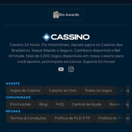
e retorno.
Bis Awards
Por que jogar Blackjack Silver D na Cassino.Bet.Br
Na
Cassino.Bet.Br
, você joga com total segurança,
suporte rápido e depósitos via Pix. A plataforma é
licenciada, reúne dezenas de outros títulos da
Evolution e promove o jogo responsável. Aposte com
Cassino 24 horas. Pix Instantâneo. Aposte agora no Cassino dos
consciência!
Brasileiros, Saque Rápido e Seguro. Cashback disponível e Bet
Ilimitada. Mais de 3.000 Jogos disponíveis em nosso cassino para
você apostar, promoções exclusivas. Suporte 24 Horas!
RTP
Margem da casa
99.29%
0.71%
APOSTE
Jogos de Cassino
Cassino ao Vivo
Todos os Jogos
Aposta
COMUNIDADE
Promoções
Blog
FAQ
Central de Ajuda
Baixar App
REGRAS
Termos & Condições
Política de PLD-FTP
Política de Privaci