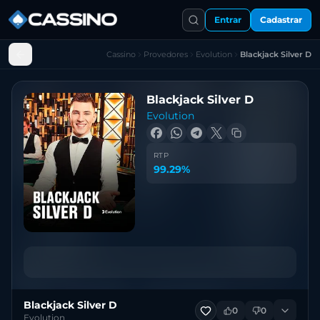
Entrar
Cadastrar
Cassino
Provedores
Evolution
Blackjack Silver D
Blackjack Silver D
Evolution
RTP
99.29%
Blackjack Silver D
0
0
Evolution