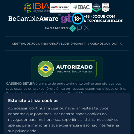
+18 · JOGUE COM
RESPONSABILIDADE
PAGAMENTO
:
CENTRAL DE JOGO RESPONSÁVEL
DENÚNCIAS
PRIVACIDADE
OUVIDORIA
CASSINO.BET.BR
é um site de entretenimento online que oferece aos
seus usuários uma experiência única em apostas esportivas e jogos online.
Este site é operado pela
Ana Gaming Brasil S/A
, uma empresa registrada
no Brasil, sob o número CNPJ
55.933.850/0001-34
, entidade devidamente
Este site utiliza cookies
Ver mais
autorizada a operar a modalidade lotérica de apostas de quota fixa no Brasil,
Ao acessar, continuar a usar ou navegar neste site, você
em temática desportiva e jogos online, conjuntamente, pela Secretaria de
concorda que podemos usar determinados cookies do
Prêmios e Apostas do Ministério da Fazenda, conforme Portaria SPA/MF
navegador para melhorar sua experiência. Utilizamos cookies
n.º 322/2025, publicada em 17 de fevereiro de 2025 no Diário Oficial da
© 2026 Cassino.Bet.Br. Todos os direitos reservados.
Feito com 💚 para brasileiros 🇧🇷
República Federativa do Brasil.
apenas para melhorar a sua experiência e isso não interfere na
18+. Jogue com responsabilidade! Ministério da Fazenda adverte: aposta não é
sua privacidade.
investimento. Por isso, leia todas as informações disponíveis na nossa seção de