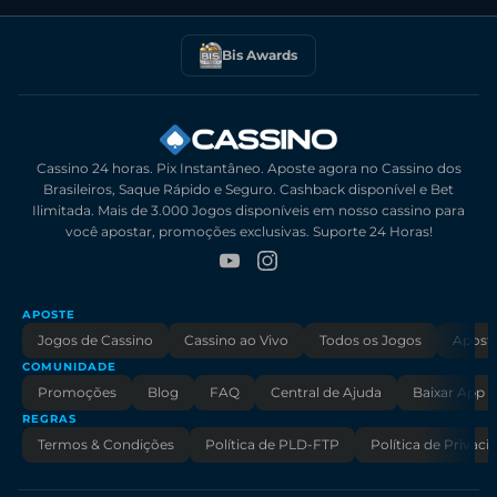
e retorno.
Bis Awards
Por que jogar Blackjack VIP 35 na Cassino.Bet.Br
Na
Cassino.Bet.Br
, você joga com total segurança,
suporte rápido e depósitos via Pix. A plataforma é
licenciada, reúne dezenas de outros títulos da
Evolution e promove o jogo responsável. Aposte com
Cassino 24 horas. Pix Instantâneo. Aposte agora no Cassino dos
consciência!
Brasileiros, Saque Rápido e Seguro. Cashback disponível e Bet
Ilimitada. Mais de 3.000 Jogos disponíveis em nosso cassino para
você apostar, promoções exclusivas. Suporte 24 Horas!
RTP
Margem da casa
99.29%
0.71%
APOSTE
Jogos de Cassino
Cassino ao Vivo
Todos os Jogos
Aposta
COMUNIDADE
Promoções
Blog
FAQ
Central de Ajuda
Baixar App
REGRAS
Termos & Condições
Política de PLD-FTP
Política de Privaci