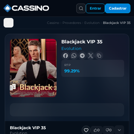
Entrar
Cadastrar
Cassino
Provedores
Evolution
Blackjack VIP 35
Blackjack VIP 35
Evolution
RTP
99.29%
Blackjack VIP 35
0
0
Evolution