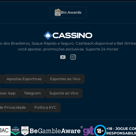
Bis Awards
o dos Brasileiros, Saque Rápido e Seguro. Cashback disponível e Bet Ilimit
você apostar, promoções exclusivas. Suporte 24 Horas!
Apostas Esportivas
Esportes ao Vivo
ixar App
Telegram
Suporte ao Vivo
 de Privacidade
Política KYC
+18 · JOGUE CO
RESPONSABIL