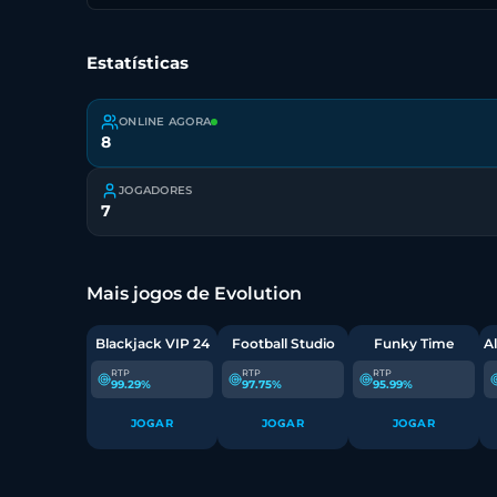
Blackjack VIP 39
é um jogo de cassino online dis
Estatísticas
média de até
99.29%
, você pode jogar agora mesm
Como jogar Blackjack VIP 39 na Cassino.Bet.Br
ONLINE AGORA
Para começar a jogar
Blackjack VIP 39
, basta aju
8
experientes da Evolution.
JOGADORES
Sobre o Blackjack VIP 39
7
O
Blackjack VIP 39
é desenvolvido pela
Evolution
independentes em cada rodada. Com RTP médio 
Mais jogos de Evolution
Por que jogar Blackjack VIP 39 na Cassino.Bet.B
Na
Cassino.Bet.Br
, você joga com total segurança,
Blackjack VIP 24
Football Studio
Funky Time
A
promove o jogo responsável. Aposte com consciên
RTP
RTP
RTP
99.29%
97.75%
95.99%
RTP
JOGAR
JOGAR
JOGAR
99.29%