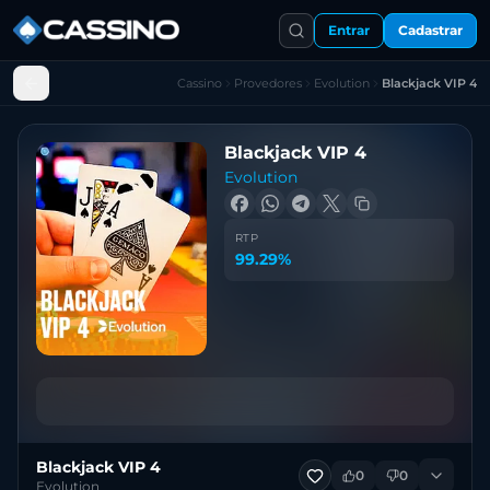
Entrar
Cadastrar
Cassino
Provedores
Evolution
Blackjack VIP 4
Blackjack VIP 4
Evolution
RTP
99.29%
Blackjack VIP 4
0
0
Evolution