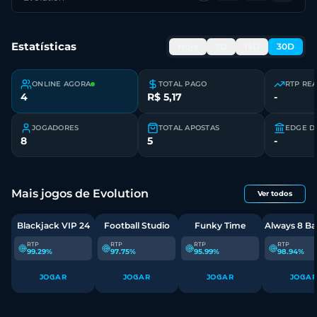
Blackjack VIP 4
é um jogo de cassino online
Estatísticas
disponível na
Cassino.Bet.Br
, desenvolvido pelo
Hoje
7D
15D
30D
provedor
Evolution
. Com uma taxa de retorno ao
jogador (RTP) média de até
99.29%
, você pode jogar
ONLINE AGORA
TOTAL PAGO
RTP RE
agora mesmo e se divertir. Jogue com
4
R$ 5,17
-
responsabilidade!
JOGADORES
TOTAL APOSTAS
EDGE D
Como jogar Blackjack VIP 4 na Cassino.Bet.Br
8
5
-
Para começar a jogar
Blackjack VIP 4
, basta ajustar o
valor da aposta e iniciar a rodada. O jogo é intuitivo e
indicado tanto para iniciantes quanto para jogadores
Mais jogos de Evolution
Ver todos
experientes da Evolution.
Blackjack VIP 24
Football Studio
Funky Time
Always 8 Ba
Sobre o Blackjack VIP 4
RTP
RTP
RTP
RTP
O
Blackjack VIP 4
é desenvolvido pela
Evolution
e
99.29%
97.75%
95.99%
98.94%
opera com tecnologia RNG (Random Number
JOGAR
JOGAR
JOGAR
JOGA
Generator) certificada, garantindo resultados
aleatórios e independentes em cada rodada. Com RTP
médio de
99.29%
, oferece uma boa relação entre risco