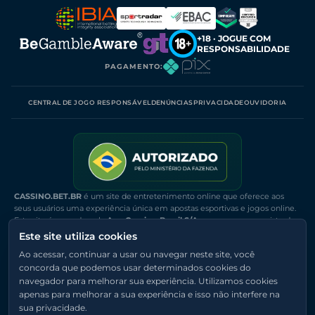
+18 · JOGUE COM
RESPONSABILIDADE
PAGAMENTO
:
CENTRAL DE JOGO RESPONSÁVEL
DENÚNCIAS
PRIVACIDADE
OUVIDORIA
CASSINO.BET.BR
é um site de entretenimento online que oferece aos
seus usuários uma experiência única em apostas esportivas e jogos online.
Este site é operado pela
Ana Gaming Brasil S/A
, uma empresa registrada
no Brasil, sob o número CNPJ
55.933.850/0001-34
, entidade devidamente
Este site utiliza cookies
Ver mais
autorizada a operar a modalidade lotérica de apostas de quota fixa no Brasil,
Ao acessar, continuar a usar ou navegar neste site, você
em temática desportiva e jogos online, conjuntamente, pela Secretaria de
concorda que podemos usar determinados cookies do
Prêmios e Apostas do Ministério da Fazenda, conforme Portaria SPA/MF
navegador para melhorar sua experiência. Utilizamos cookies
n.º 322/2025, publicada em 17 de fevereiro de 2025 no Diário Oficial da
© 2026 Cassino.Bet.Br. Todos os direitos reservados.
Feito com 💚 para brasileiros 🇧🇷
República Federativa do Brasil.
apenas para melhorar a sua experiência e isso não interfere na
18+. Jogue com responsabilidade! Ministério da Fazenda adverte: aposta não é
sua privacidade.
investimento. Por isso, leia todas as informações disponíveis na nossa seção de