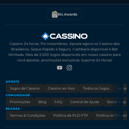
e retorno.
Bis Awards
Por que jogar Blackjack VIP 46 na Cassino.Bet.Br
Na
Cassino.Bet.Br
, você joga com total segurança,
suporte rápido e depósitos via Pix. A plataforma é
licenciada, reúne dezenas de outros títulos da
Evolution e promove o jogo responsável. Aposte com
Cassino 24 horas. Pix Instantâneo. Aposte agora no Cassino dos
consciência!
Brasileiros, Saque Rápido e Seguro. Cashback disponível e Bet
Ilimitada. Mais de 3.000 Jogos disponíveis em nosso cassino para
você apostar, promoções exclusivas. Suporte 24 Horas!
RTP
Margem da casa
99.29%
0.71%
APOSTE
Jogos de Cassino
Cassino ao Vivo
Todos os Jogos
Aposta
COMUNIDADE
Promoções
Blog
FAQ
Central de Ajuda
Baixar App
REGRAS
Termos & Condições
Política de PLD-FTP
Política de Privaci