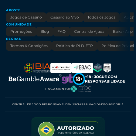
APOSTE
Jogos de Cassino
Cassino ao Vivo
Todos os Jogos
Aposta
COMUNIDADE
Promoções
Blog
FAQ
Central de Ajuda
Baixar App
REGRAS
Termos & Condições
Política de PLD-FTP
Política de Privaci
+18 · JOGUE COM
RESPONSABILIDADE
PAGAMENTO
:
CENTRAL DE JOGO RESPONSÁVEL
DENÚNCIAS
PRIVACIDADE
OUVIDORIA