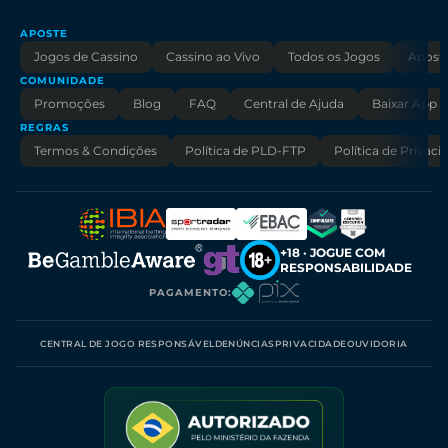
APOSTE
Jogos de Cassino
Cassino ao Vivo
Todos os Jogos
Aposta
COMUNIDADE
Promoções
Blog
FAQ
Central de Ajuda
Baixar App
REGRAS
Termos & Condições
Política de PLD-FTP
Política de Privaci
+18 · JOGUE COM
RESPONSABILIDADE
PAGAMENTO
:
CENTRAL DE JOGO RESPONSÁVEL
DENÚNCIAS
PRIVACIDADE
OUVIDORIA