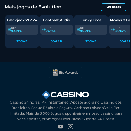
e retorno.
Mais jogos de Evolution
Ver todos
Por que jogar Fireball Roulette na Cassino.Bet.Br
Blackjack VIP 24
Football Studio
Funky Time
Always 8 Ba
Na
Cassino.Bet.Br
, você joga com total segurança,
RTP
RTP
RTP
RTP
suporte rápido e depósitos via Pix. A plataforma é
99.29%
97.75%
95.99%
98.94%
licenciada, reúne dezenas de outros títulos da
JOGAR
JOGAR
JOGAR
JOGA
Evolution e promove o jogo responsável. Aposte com
consciência!
RTP
Margem da casa
97.30%
2.70%
Bis Awards
Cassino 24 horas. Pix Instantâneo. Aposte agora no Cassino dos
Brasileiros, Saque Rápido e Seguro. Cashback disponível e Bet
Ilimitada. Mais de 3.000 Jogos disponíveis em nosso cassino para
você apostar, promoções exclusivas. Suporte 24 Horas!