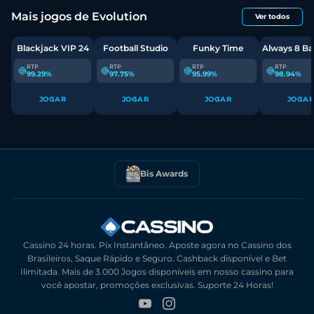
e retorno.
Mais jogos de Evolution
Ver todos
Por que jogar Gold Vault Roulette na Cassino.Bet.Br
Blackjack VIP 24
Football Studio
Funky Time
Always 8 Ba
Na
Cassino.Bet.Br
, você joga com total segurança,
RTP
RTP
RTP
RTP
suporte rápido e depósitos via Pix. A plataforma é
99.29%
97.75%
95.99%
98.94%
licenciada, reúne dezenas de outros títulos da
JOGAR
JOGAR
JOGAR
JOGA
Evolution e promove o jogo responsável. Aposte com
consciência!
RTP
Margem da casa
97.30%
2.70%
Bis Awards
Cassino 24 horas. Pix Instantâneo. Aposte agora no Cassino dos
Brasileiros, Saque Rápido e Seguro. Cashback disponível e Bet
Ilimitada. Mais de 3.000 Jogos disponíveis em nosso cassino para
você apostar, promoções exclusivas. Suporte 24 Horas!