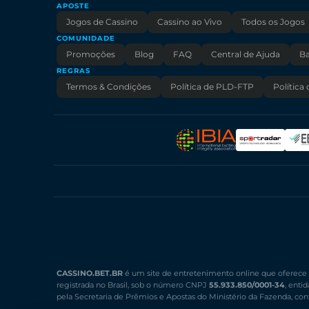
APOSTE
Jogos de Cassino
Cassino ao Vivo
Todos os Jogos
COMUNIDADE
Promoções
Blog
FAQ
Central de Ajuda
Ba
REGRAS
Termos & Condições
Política de PLD-FTP
Política
CASSINO.BET.BR
é um site de entretenimento online que oferece a
registrada no Brasil, sob o número CNPJ
55.933.850/0001-34
, enti
pela Secretaria de Prêmios e Apostas do Ministério da Fazenda, conf