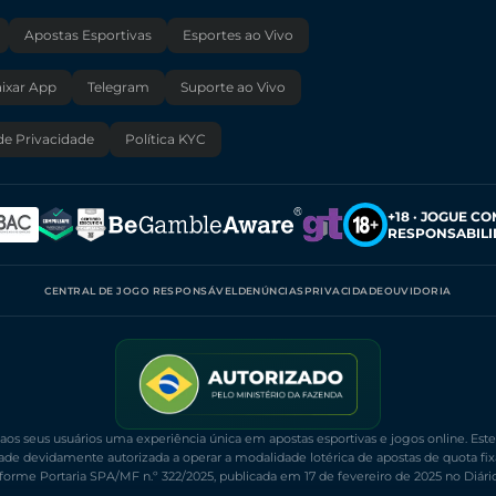
Apostas Esportivas
Esportes ao Vivo
ixar App
Telegram
Suporte ao Vivo
 de Privacidade
Política KYC
+18 · JOGUE CO
RESPONSABIL
CENTRAL DE JOGO RESPONSÁVEL
DENÚNCIAS
PRIVACIDADE
OUVIDORIA
os seus usuários uma experiência única em apostas esportivas e jogos online. Este
dade devidamente autorizada a operar a modalidade lotérica de apostas de quota fix
orme Portaria SPA/MF n.º 322/2025, publicada em 17 de fevereiro de 2025 no Diário 