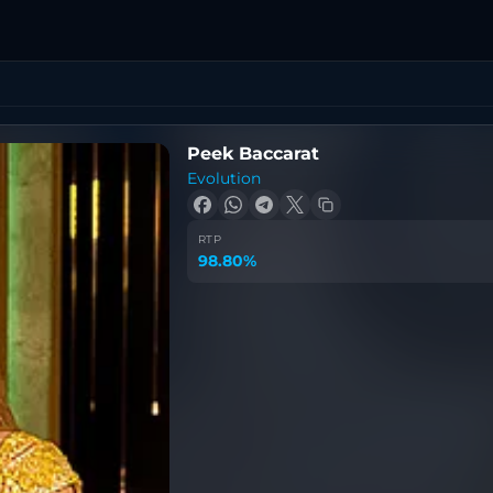
Peek Baccarat
Evolution
RTP
98.80%