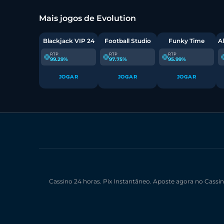
Mais jogos de Evolution
Blackjack VIP 24
Football Studio
Funky Time
A
RTP
RTP
RTP
99.29%
97.75%
95.99%
JOGAR
JOGAR
JOGAR
Cassino 24 horas. Pix Instantâneo. Aposte agora no Cassin