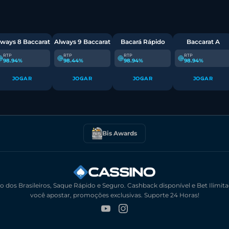
lways 8 Baccarat
Always 9 Baccarat
Bacará Rápido
Baccarat A
RTP
RTP
RTP
RTP
98.94%
98.44%
98.94%
98.94%
JOGAR
JOGAR
JOGAR
JOGAR
Bis Awards
o dos Brasileiros, Saque Rápido e Seguro. Cashback disponível e Bet Ilimit
você apostar, promoções exclusivas. Suporte 24 Horas!