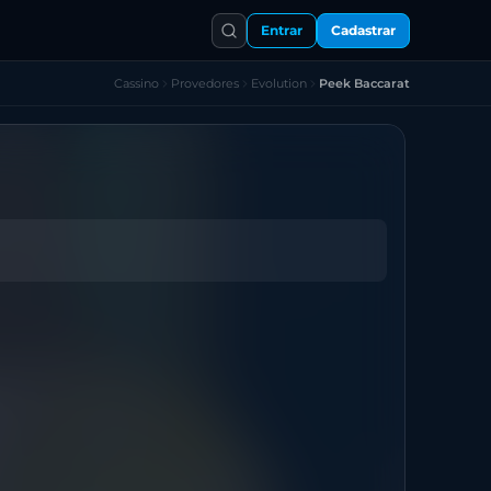
Entrar
Cadastrar
Cassino
Provedores
Evolution
Peek Baccarat